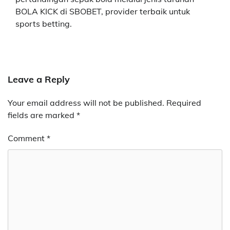
BOLA KICK di SBOBET, provider terbaik untuk
sports betting.
Leave a Reply
Your email address will not be published.
Required
fields are marked
*
Comment
*