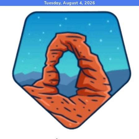
Skip
Tuesday, August 4, 2026
to
content