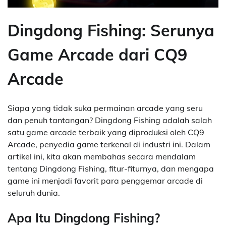
Dingdong Fishing: Serunya
Game Arcade dari CQ9
Arcade
Siapa yang tidak suka permainan arcade yang seru
dan penuh tantangan? Dingdong Fishing adalah salah
satu game arcade terbaik yang diproduksi oleh CQ9
Arcade, penyedia game terkenal di industri ini. Dalam
artikel ini, kita akan membahas secara mendalam
tentang Dingdong Fishing, fitur-fiturnya, dan mengapa
game ini menjadi favorit para penggemar arcade di
seluruh dunia.
Apa Itu Dingdong Fishing?