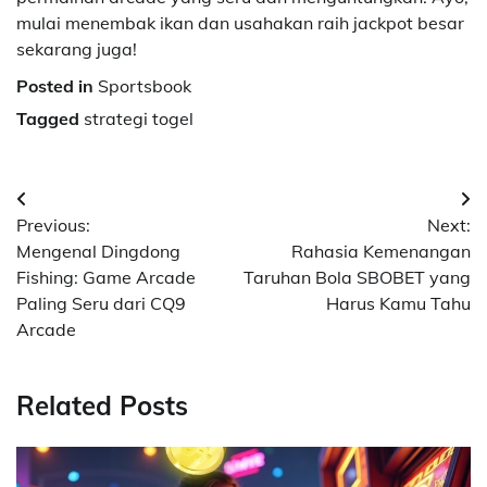
mulai menembak ikan dan usahakan raih jackpot besar
sekarang juga!
Posted in
Sportsbook
Tagged
strategi togel
Post
Previous:
Next:
navigation
Mengenal Dingdong
Rahasia Kemenangan
Fishing: Game Arcade
Taruhan Bola SBOBET yang
Paling Seru dari CQ9
Harus Kamu Tahu
Arcade
Related Posts