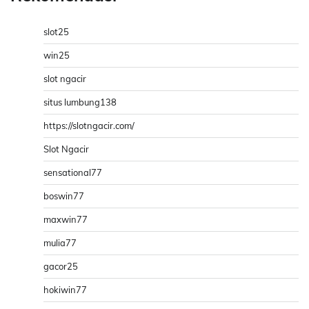
slot25
win25
slot ngacir
situs lumbung138
https://slotngacir.com/
Slot Ngacir
sensational77
boswin77
maxwin77
mulia77
gacor25
hokiwin77