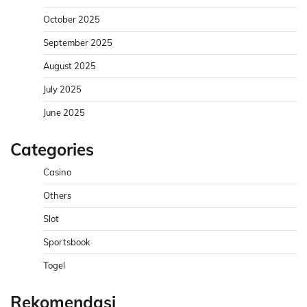
October 2025
September 2025
August 2025
July 2025
June 2025
Categories
Casino
Others
Slot
Sportsbook
Togel
Rekomendasi