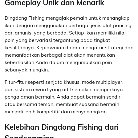
Gameplay Unik dan Menarik
Dingdong Fishing mengajak pemain untuk menangkap
ikan dengan menggunakan berbagai jenis alat pancing
dan amunisi yang berbeda. Setiap ikan memiliki nilai
poin yang bervariasi tergantung pada tingkat
kesulitannya. Kepiawaian dalam mengatur strategi dan
memanfaatkan berbagai alat akan menentukan
keberhasilan Anda dalam mengumpulkan poin
sebanyak mungkin.
Fitur-fitur seperti senjata khusus, mode multiplayer,
dan sistem reward yang adil semakin memperkaya
pengalaman bermain. Anda dapat bermain sendiri
atau bersama teman, membuat suasana bermain
menjadi lebih kompetitif dan menyenangkan.
Kelebihan Dingdong Fishing dari
Spadegaming