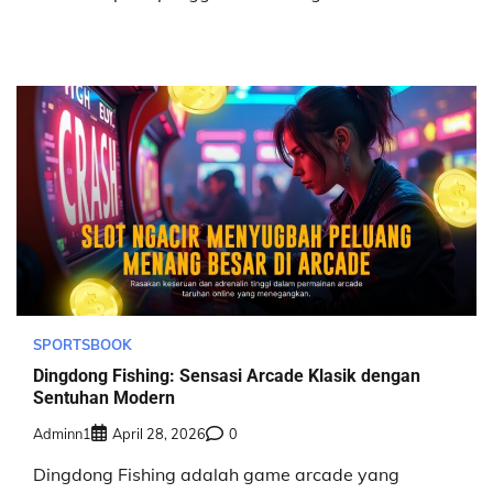
SPORTSBOOK
Dingdong Fishing: Sensasi Arcade Klasik dengan
Sentuhan Modern
Adminn1
April 28, 2026
0
Dingdong Fishing adalah game arcade yang