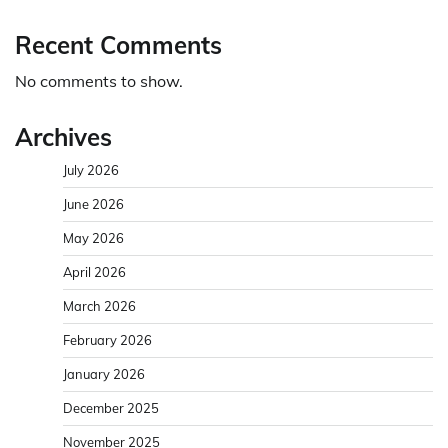
Recent Comments
No comments to show.
Archives
July 2026
June 2026
May 2026
April 2026
March 2026
February 2026
January 2026
December 2025
November 2025