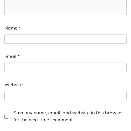
Name
*
Email
*
Website
Save my name, email, and website in this browser
for the next time I comment.