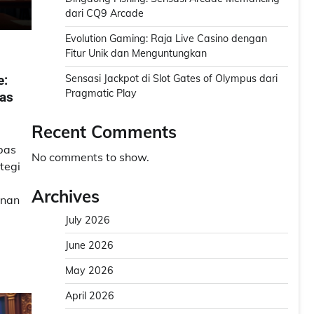
dari CQ9 Arcade
Evolution Gaming: Raja Live Casino dengan
Fitur Unik dan Menguntungkan
e:
Sensasi Jackpot di Slot Gates of Olympus dari
Pragmatic Play
bas
Recent Comments
bas
No comments to show.
tegi
Archives
inan
July 2026
June 2026
May 2026
April 2026