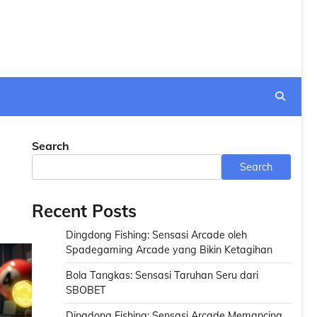
Search
Search
Recent Posts
Dingdong Fishing: Sensasi Arcade oleh
Spadegaming Arcade yang Bikin Ketagihan
Bola Tangkas: Sensasi Taruhan Seru dari
SBOBET
Dingdong Fishing: Sensasi Arcade Memancing