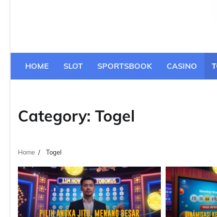
HOME
SLOT
SPORTSBOOK
CASINO
T
Category:
Togel
Home
Togel