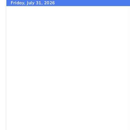
Skip
Friday, July 31, 2026
to
content