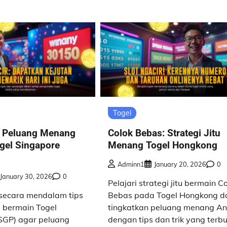
Togel
 Peluang Menang
Colok Bebas: Strategi Jitu
gel Singapore
Menang Togel Hongkong
Adminn1
January 20, 2026
0
January 30, 2026
0
Pelajari strategi jitu bermain C
ecara mendalam tips
Bebas pada Togel Hongkong d
i bermain Togel
tingkatkan peluang menang A
SGP) agar peluang
dengan tips dan trik yang terbu