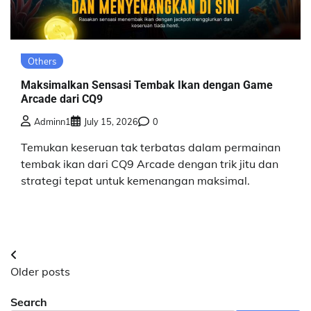
Others
Maksimalkan Sensasi Tembak Ikan dengan Game
Arcade dari CQ9
Adminn1
July 15, 2026
0
Temukan keseruan tak terbatas dalam permainan
tembak ikan dari CQ9 Arcade dengan trik jitu dan
strategi tepat untuk kemenangan maksimal.
Posts
Older posts
navigation
Search