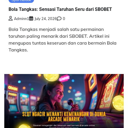
Bola Tangkas: Sensasi Taruhan Seru dari SBOBET
Adminn1
July 24, 2026
0
Bola Tangkas menjadi salah satu permainan
taruhan paling menarik dari SBOBET. Artikel ini
mengupas tuntas keseruan dan cara bermain Bola
Tangkas.