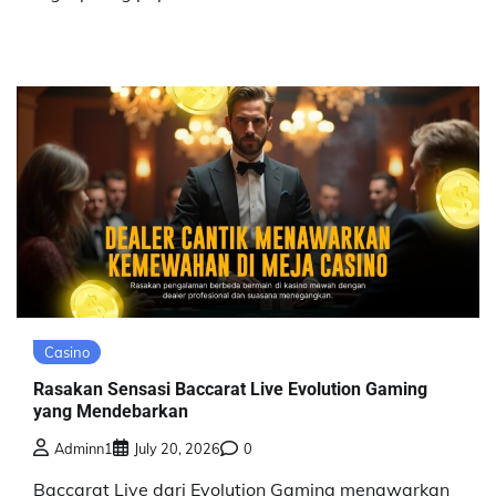
Casino
Rasakan Sensasi Baccarat Live Evolution Gaming
yang Mendebarkan
Adminn1
July 20, 2026
0
Baccarat Live dari Evolution Gaming menawarkan