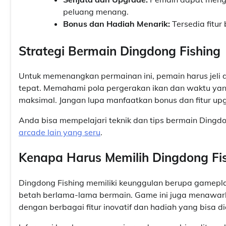
peluang menang.
Bonus dan Hadiah Menarik:
Tersedia fitu
Strategi Bermain Dingdong Fishing
Untuk memenangkan permainan ini, pemain harus jeli
tepat. Memahami pola pergerakan ikan dan waktu yan
maksimal. Jangan lupa manfaatkan bonus dan fitur u
Anda bisa mempelajari teknik dan tips bermain Dingdon
arcade lain yang seru
.
Kenapa Harus Memilih Dingdong Fi
Dingdong Fishing memiliki keunggulan berupa gamep
betah berlama-lama bermain. Game ini juga menawar
dengan berbagai fitur inovatif dan hadiah yang bisa d