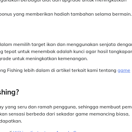
r bonus yang memberikan hadiah tambahan selama bermain.
 dalam memilih target ikan dan menggunakan senjata denga
g tepat untuk menembak adalah kunci agar hasil tangkapa
pgrade untuk meningkatkan kemenangan.
g Fishing lebih dalam di artikel terkait kami tentang
game
shing?
lay yang seru dan ramah pengguna, sehingga membuat pem
kan sensasi berbeda dari sekadar game memancing biasa,
idapatkan.