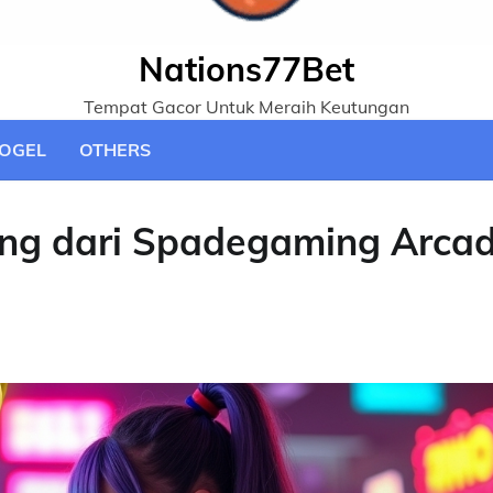
Nations77Bet
Tempat Gacor Untuk Meraih Keutungan
OGEL
OTHERS
ng dari Spadegaming Arcad