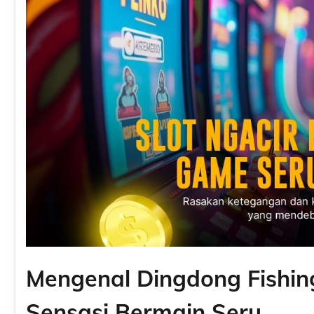
Mengenal Dingdong Fishin
Sensasi Bermain Seru