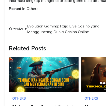
Informasi lengkap mengenai arcade game bisa ditemu
Posted in
Others
Post
Evolution Gaming: Raja Live Casino yang
Previous:
Mengguncang Dunia Casino Online
navigation
Related Posts
OTHERS
OTHERS