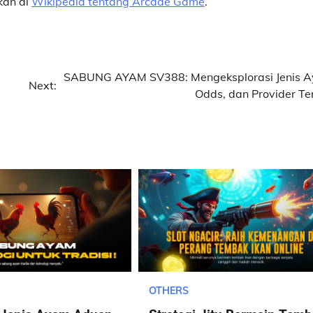
kan di
Wikipedia tentang Arcade Game
.
SABUNG AYAM SV388: Mengeksplorasi Jenis 
Next:
Odds, dan Provider Te
OTHERS