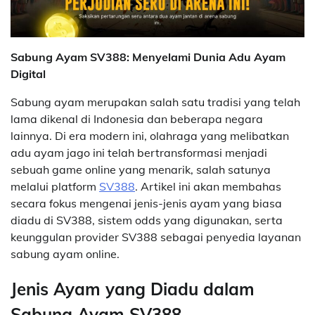
Sabung Ayam SV388: Menyelami Dunia Adu Ayam
Digital
Sabung ayam merupakan salah satu tradisi yang telah
lama dikenal di Indonesia dan beberapa negara
lainnya. Di era modern ini, olahraga yang melibatkan
adu ayam jago ini telah bertransformasi menjadi
sebuah game online yang menarik, salah satunya
melalui platform
SV388
. Artikel ini akan membahas
secara fokus mengenai jenis-jenis ayam yang biasa
diadu di SV388, sistem odds yang digunakan, serta
keunggulan provider SV388 sebagai penyedia layanan
sabung ayam online.
Jenis Ayam yang Diadu dalam
Sabung Ayam SV388