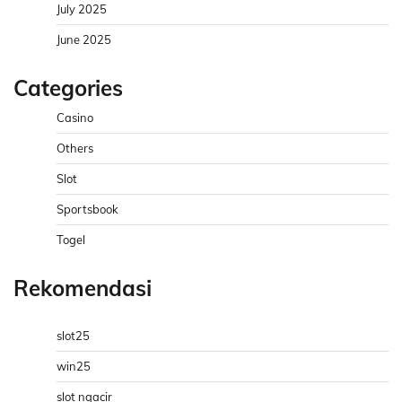
July 2025
June 2025
Categories
Casino
Others
Slot
Sportsbook
Togel
Rekomendasi
slot25
win25
slot ngacir