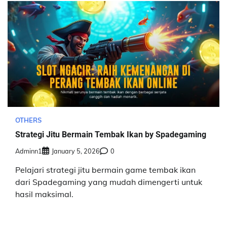
OTHERS
Strategi Jitu Bermain Tembak Ikan by Spadegaming
Adminn1
January 5, 2026
0
Pelajari strategi jitu bermain game tembak ikan
dari Spadegaming yang mudah dimengerti untuk
hasil maksimal.