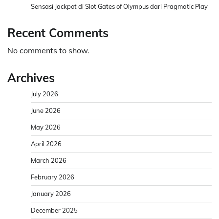
Sensasi Jackpot di Slot Gates of Olympus dari Pragmatic Play
Recent Comments
No comments to show.
Archives
July 2026
June 2026
May 2026
April 2026
March 2026
February 2026
January 2026
December 2025