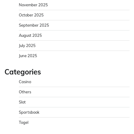
November 2025
October 2025
September 2025
August 2025
July 2025
June 2025
Categories
Casino
Others
Slot
Sportsbook
Togel