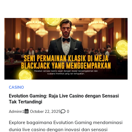
CASINO
Evolution Gaming: Raja Live Casino dengan Sensasi
Tak Tertandingi
Adminn1
October 22, 2025
0
Explore bagaimana Evolution Gaming mendominasi
dunia live casino dengan inovasi dan sensasi