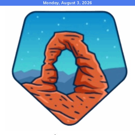
Skip
Monday, August 3, 2026
to
content