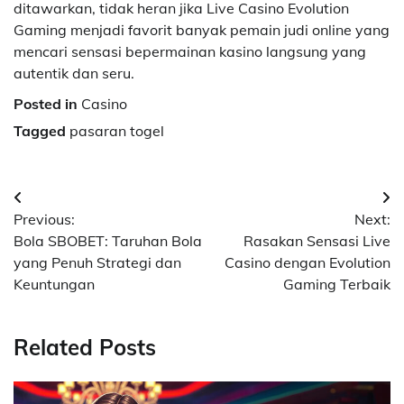
ditawarkan, tidak heran jika Live Casino Evolution
Gaming menjadi favorit banyak pemain judi online yang
mencari sensasi bepermainan kasino langsung yang
autentik dan seru.
Posted in
Casino
Tagged
pasaran togel
Post
Previous:
Next:
navigation
Bola SBOBET: Taruhan Bola
Rasakan Sensasi Live
yang Penuh Strategi dan
Casino dengan Evolution
Keuntungan
Gaming Terbaik
Related Posts