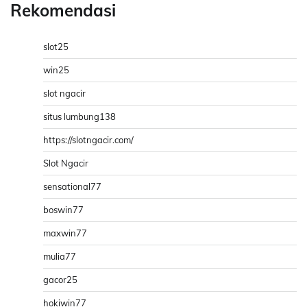
Rekomendasi
slot25
win25
slot ngacir
situs lumbung138
https://slotngacir.com/
Slot Ngacir
sensational77
boswin77
maxwin77
mulia77
gacor25
hokiwin77