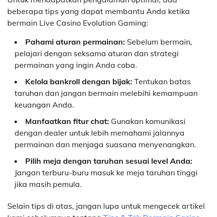
beberapa tips yang dapat membantu Anda ketika
bermain Live Casino Evolution Gaming:
Pahami aturan permainan:
Sebelum bermain,
pelajari dengan seksama aturan dan strategi
permainan yang ingin Anda coba.
Kelola bankroll dengan bijak:
Tentukan batas
taruhan dan jangan bermain melebihi kemampuan
keuangan Anda.
Manfaatkan fitur chat:
Gunakan komunikasi
dengan dealer untuk lebih memahami jalannya
permainan dan menjaga suasana menyenangkan.
Pilih meja dengan taruhan sesuai level Anda:
Jangan terburu-buru masuk ke meja taruhan tinggi
jika masih pemula.
Selain tips di atas, jangan lupa untuk mengecek artikel