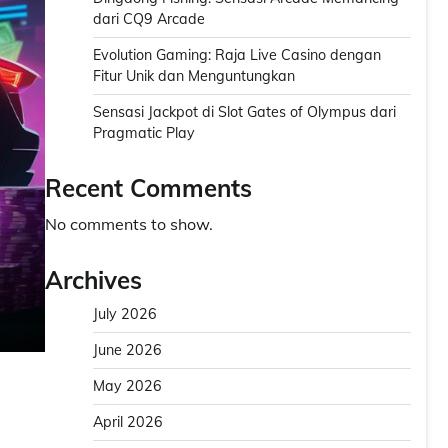
dari CQ9 Arcade
Evolution Gaming: Raja Live Casino dengan
Fitur Unik dan Menguntungkan
Sensasi Jackpot di Slot Gates of Olympus dari
Pragmatic Play
Recent Comments
No comments to show.
Archives
July 2026
June 2026
May 2026
g
April 2026