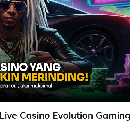
Live Casino Evolution Gamin