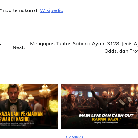
t Anda temukan di
Wikipedia
.
s
Mengupas Tuntas Sabung Ayam S128: Jenis 
Next:
Odds, dan Pro
CASINO