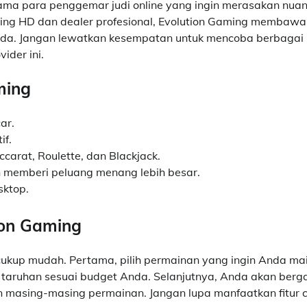
utama para penggemar judi online yang ingin merasakan nua
aming HD dan dealer profesional, Evolution Gaming membawa
beda. Jangan lewatkan kesempatan untuk mencoba berbagai
ider ini.
ming
ar.
if.
carat, Roulette, dan Blackjack.
n memberi peluang menang lebih besar.
sktop.
ion Gaming
 cukup mudah. Pertama, pilih permainan yang ingin Anda ma
l taruhan sesuai budget Anda. Selanjutnya, Anda akan ber
ain masing-masing permainan. Jangan lupa manfaatkan fitur 