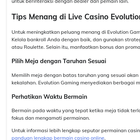
untuk berinteraksi dengan dealer dan pemain lain.
Tips Menang di Live Casino Evoluti
Untuk meningkatkan peluang menang di Evolution Gam
Kelola bankroll Anda dengan baik, dan gunakan strate
atau Roulette. Selain itu, manfaatkan bonus dan promo 
Pilih Meja dengan Taruhan Sesuai
Memilih meja dengan batas taruhan yang sesuai akan
kekalahan. Evolution Gaming menyediakan berbagai me
Perhatikan Waktu Bermain
Bermain pada waktu yang tepat ketika meja tidak ter
fokus dan mengamati permainan.
Untuk informasi lebih lengkap seputar permainan cas
panduan lengkap bermain casino online
.