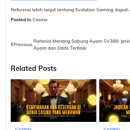
Referensi lebih lanjut tentang Evolution Gaming dapa
Posted in
Casino
Post
Rahasia Menang Sabung Ayam SV388: Jeni
Previous:
Ayam dan Odds Terbaik
navigation
Related Posts
CASINO
CASINO