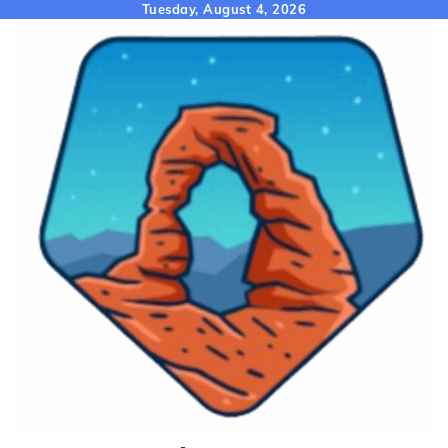
Skip
Tuesday, August 4, 2026
to
content