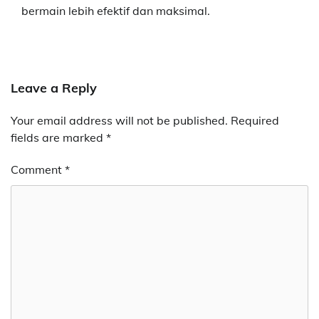
bermain lebih efektif dan maksimal.
Leave a Reply
Your email address will not be published.
Required
fields are marked
*
Comment
*