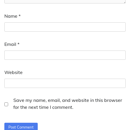
Name
*
Email
*
Website
Save my name, email, and website in this browser
for the next time I comment.