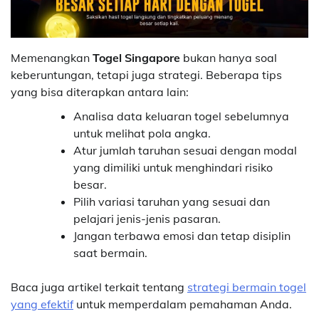
Memenangkan
Togel Singapore
bukan hanya soal
keberuntungan, tetapi juga strategi. Beberapa tips
yang bisa diterapkan antara lain:
Analisa data keluaran togel sebelumnya
untuk melihat pola angka.
Atur jumlah taruhan sesuai dengan modal
yang dimiliki untuk menghindari risiko
besar.
Pilih variasi taruhan yang sesuai dan
pelajari jenis-jenis pasaran.
Jangan terbawa emosi dan tetap disiplin
saat bermain.
Baca juga artikel terkait tentang
strategi bermain togel
yang efektif
untuk memperdalam pemahaman Anda.