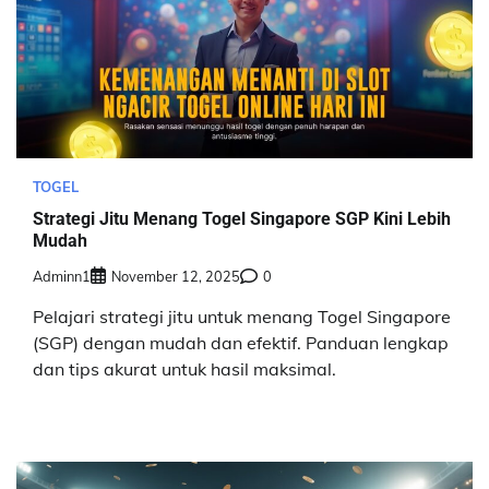
TOGEL
Strategi Jitu Menang Togel Singapore SGP Kini Lebih
Mudah
Adminn1
November 12, 2025
0
Pelajari strategi jitu untuk menang Togel Singapore
(SGP) dengan mudah dan efektif. Panduan lengkap
dan tips akurat untuk hasil maksimal.