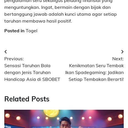
pengalaman seru sekaligus peluang finansial yang
menguntungkan. Ingat, bermain dengan bijak dan
bertanggung jawab adalah kunci utama agar setiap
taruhan membawa hasil positif.
Posted in
Togel
Post
Previous:
Next:
navigation
Sensasi Taruhan Bola
Kenikmatan Seru Tembak
dengan Jenis Taruhan
Ikan Spadegaming: Jadikan
Handicap Asia di SBOBET
Setiap Tembakan Berarti!
Related Posts