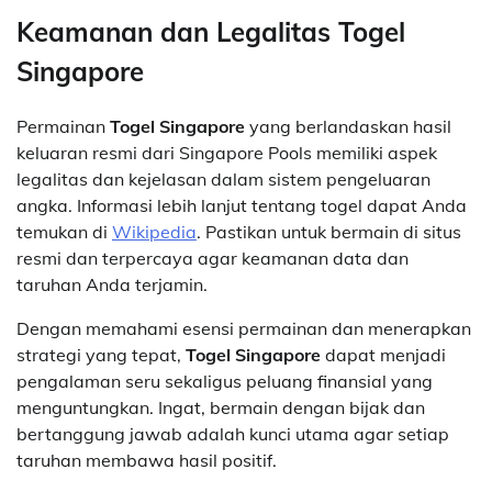
Keamanan dan Legalitas Togel
Singapore
Permainan
Togel Singapore
yang berlandaskan hasil
keluaran resmi dari Singapore Pools memiliki aspek
legalitas dan kejelasan dalam sistem pengeluaran
angka. Informasi lebih lanjut tentang togel dapat Anda
temukan di
Wikipedia
. Pastikan untuk bermain di situs
resmi dan terpercaya agar keamanan data dan
taruhan Anda terjamin.
Dengan memahami esensi permainan dan menerapkan
strategi yang tepat,
Togel Singapore
dapat menjadi
pengalaman seru sekaligus peluang finansial yang
menguntungkan. Ingat, bermain dengan bijak dan
bertanggung jawab adalah kunci utama agar setiap
taruhan membawa hasil positif.