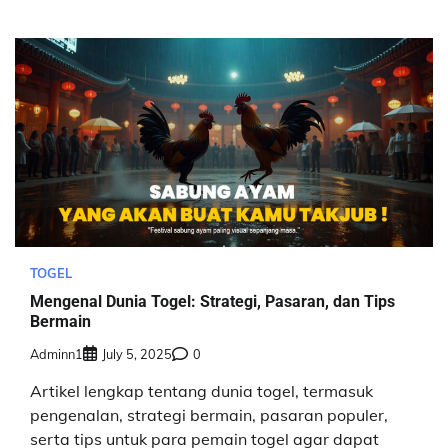
TOGEL
Mengenal Dunia Togel: Strategi, Pasaran, dan Tips
Bermain
Adminn1
July 5, 2025
0
Artikel lengkap tentang dunia togel, termasuk
pengenalan, strategi bermain, pasaran populer,
serta tips untuk para pemain togel agar dapat