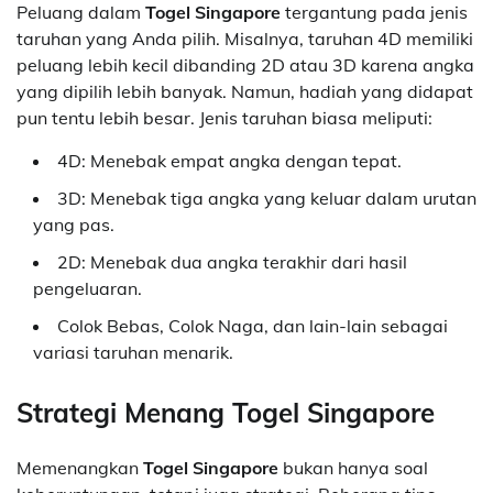
Peluang dalam
Togel Singapore
tergantung pada jenis
taruhan yang Anda pilih. Misalnya, taruhan 4D memiliki
peluang lebih kecil dibanding 2D atau 3D karena angka
yang dipilih lebih banyak. Namun, hadiah yang didapat
pun tentu lebih besar. Jenis taruhan biasa meliputi:
4D: Menebak empat angka dengan tepat.
3D: Menebak tiga angka yang keluar dalam urutan
yang pas.
2D: Menebak dua angka terakhir dari hasil
pengeluaran.
Colok Bebas, Colok Naga, dan lain-lain sebagai
variasi taruhan menarik.
Strategi Menang Togel Singapore
Memenangkan
Togel Singapore
bukan hanya soal