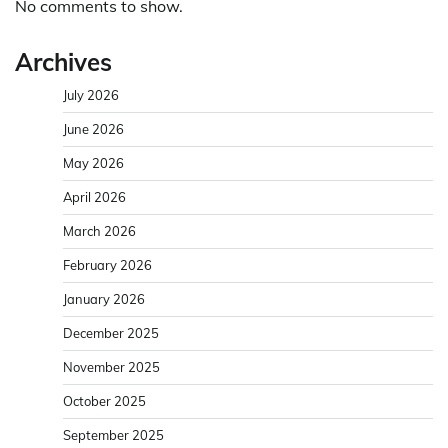
No comments to show.
Archives
July 2026
June 2026
May 2026
April 2026
March 2026
February 2026
January 2026
December 2025
November 2025
October 2025
September 2025