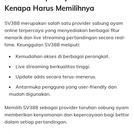
Kenapa Harus Memilihnya
SV388 merupakan salah satu provider sabung ayam
online terpercaya yang menyediakan berbagai fitur
menarik dan live streaming pertandingan secara real-
time. Keunggulan SV388 meliputi:
Kemudahan akses di berbagai perangkat.
Live streaming berkualitas tinggi.
Update odds secara terus-menerus.
Antarmuka pengguna yang user-friendly dan
mudah digunakan.
Memilih SV388 sebagai provider taruhan sabung ayam
memberikan kenyamanan dan kepercayaan bagi bettor
dalam setiap pertandingan.