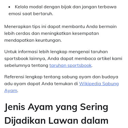
Kelola modal dengan bijak dan jangan terbawa
emosi saat bertaruh.
Menerapkan tips ini dapat membantu Anda bermain
lebih cerdas dan meningkatkan kesempatan
mendapatkan keuntungan.
Untuk informasi lebih lengkap mengenai taruhan
sportsbook lainnya, Anda dapat membaca artikel kami
sebelumnya tentang
taruhan sportsbook
.
Referensi lengkap tentang sabung ayam dan budaya
adu ayam dapat Anda temukan di
Wikipedia Sabung
Ayam
.
Jenis Ayam yang Sering
Dijadikan Lawan dalam