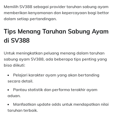
Memilih SV388 sebagai provider taruhan sabung ayam
memberikan kenyamanan dan kepercayaan bagi bettor
dalam setiap pertandingan.
Tips Menang Taruhan Sabung Ayam
di SV388
Untuk meningkatkan peluang menang dalam taruhan
sabung ayam SV388, ada beberapa tips penting yang
bisa diikuti:
Pelajari karakter ayam yang akan bertanding
secara detail.
Pantau statistik dan performa terakhir ayam
aduan.
Manfaatkan update odds untuk mendapatkan nilai
taruhan terbaik.