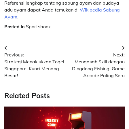
Referensi lengkap tentang sabung ayam dan budaya
adu ayam dapat Anda temukan di
Wikipedia Sabung
Ayam
.
Posted in
Sportsbook
Post
Previous:
Next:
navigation
Strategi Menaklukkan Togel
Mengasah Skill dengan
Singapore: Kunci Menang
Dingdong Fishing: Game
Besar!
Arcade Paling Seru
Related Posts