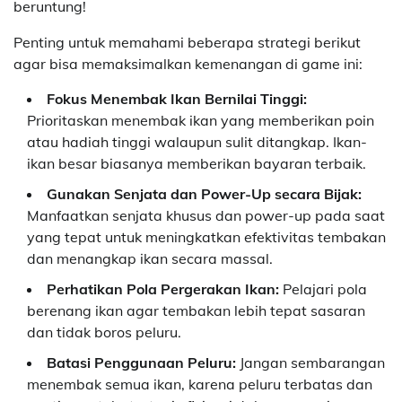
beruntung!
Penting untuk memahami beberapa strategi berikut
agar bisa memaksimalkan kemenangan di game ini:
Fokus Menembak Ikan Bernilai Tinggi:
Prioritaskan menembak ikan yang memberikan poin
atau hadiah tinggi walaupun sulit ditangkap. Ikan-
ikan besar biasanya memberikan bayaran terbaik.
Gunakan Senjata dan Power-Up secara Bijak:
Manfaatkan senjata khusus dan power-up pada saat
yang tepat untuk meningkatkan efektivitas tembakan
dan menangkap ikan secara massal.
Perhatikan Pola Pergerakan Ikan:
Pelajari pola
berenang ikan agar tembakan lebih tepat sasaran
dan tidak boros peluru.
Batasi Penggunaan Peluru:
Jangan sembarangan
menembak semua ikan, karena peluru terbatas dan