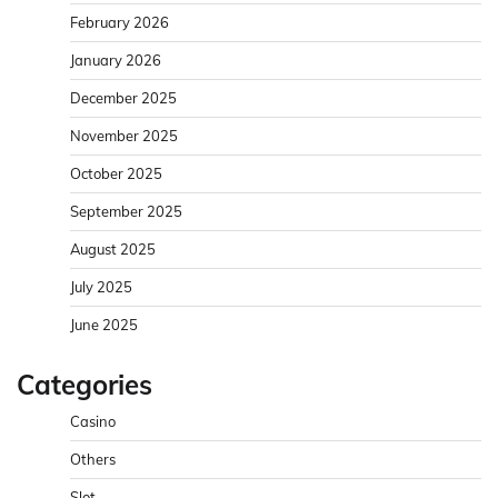
February 2026
January 2026
December 2025
November 2025
October 2025
September 2025
August 2025
July 2025
June 2025
Categories
Casino
Others
Slot