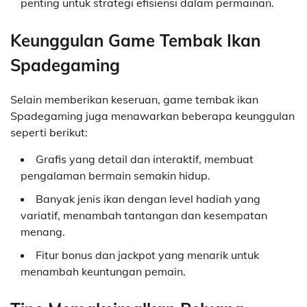
penting untuk strategi efisiensi dalam permainan.
Keunggulan Game Tembak Ikan
Spadegaming
Selain memberikan keseruan, game tembak ikan
Spadegaming juga menawarkan beberapa keunggulan
seperti berikut:
Grafis yang detail dan interaktif, membuat
pengalaman bermain semakin hidup.
Banyak jenis ikan dengan level hadiah yang
variatif, menambah tantangan dan kesempatan
menang.
Fitur bonus dan jackpot yang menarik untuk
menambah keuntungan pemain.