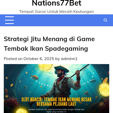
Nations77Bet
Tempat Gacor Untuk Meraih Keutungan
Strategi Jitu Menang di Game
Tembak Ikan Spadegaming
Posted on
October 6, 2025
by
adminn1