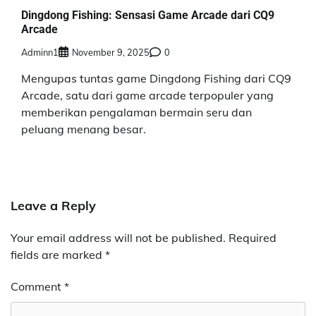
Dingdong Fishing: Sensasi Game Arcade dari CQ9
Arcade
Adminn1
November 9, 2025
0
Mengupas tuntas game Dingdong Fishing dari CQ9
Arcade, satu dari game arcade terpopuler yang
memberikan pengalaman bermain seru dan
peluang menang besar.
Leave a Reply
Your email address will not be published.
Required
fields are marked
*
Comment
*