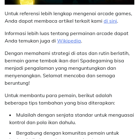
Untuk referensi lebih lengkap mengenai arcade games,
Anda dapat membaca artikel terkait kami
di sini
.
Informasi lebih luas tentang permainan arcade dapat
Anda temukan juga di
Wikipedia
.
Dengan memahami strategi di atas dan rutin berlatih,
bermain game tembak ikan dari Spadegaming bisa
menjadi pengalaman yang menguntungkan dan
menyenangkan. Selamat mencoba dan semoga
beruntung!
Untuk membantu para pemain, berikut adalah
beberapa tips tambahan yang bisa diterapkan:
Mulailah dengan senjata standar untuk menguasai
kontrol dan pola ikan dahulu.
Bergabung dengan komunitas pemain untuk