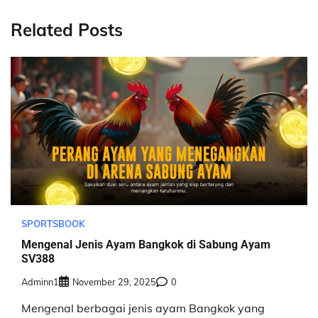
Related Posts
SPORTSBOOK
Mengenal Jenis Ayam Bangkok di Sabung Ayam
SV388
Adminn1
November 29, 2025
0
Mengenal berbagai jenis ayam Bangkok yang