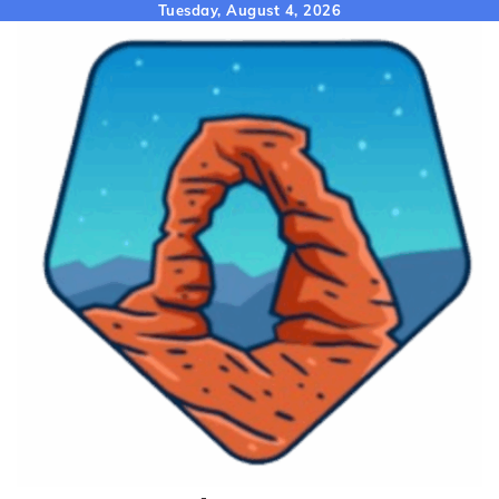
Skip
Tuesday, August 4, 2026
to
content