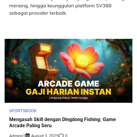
menang, hingga keunggulan platform SV388
sebagai provider terbaik.
SPORTSBOOK
Mengasah Skill dengan Dingdong Fishing: Game
Arcade Paling Seru
Adminn1
August 3, 2025
0