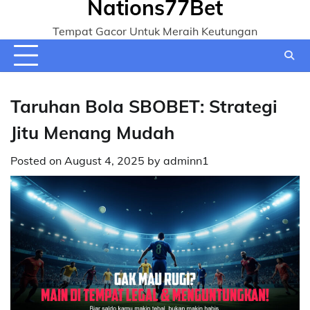
Nations77Bet
Tempat Gacor Untuk Meraih Keutungan
Taruhan Bola SBOBET: Strategi
Jitu Menang Mudah
Posted on
August 4, 2025
by
adminn1