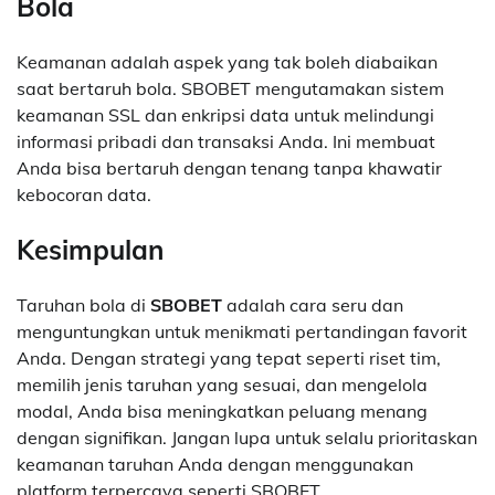
Bola
Keamanan adalah aspek yang tak boleh diabaikan
saat bertaruh bola. SBOBET mengutamakan sistem
keamanan SSL dan enkripsi data untuk melindungi
informasi pribadi dan transaksi Anda. Ini membuat
Anda bisa bertaruh dengan tenang tanpa khawatir
kebocoran data.
Kesimpulan
Taruhan bola di
SBOBET
adalah cara seru dan
menguntungkan untuk menikmati pertandingan favorit
Anda. Dengan strategi yang tepat seperti riset tim,
memilih jenis taruhan yang sesuai, dan mengelola
modal, Anda bisa meningkatkan peluang menang
dengan signifikan. Jangan lupa untuk selalu prioritaskan
keamanan taruhan Anda dengan menggunakan
platform terpercaya seperti SBOBET.