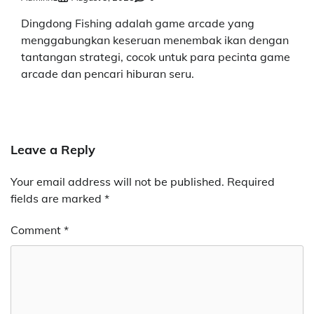
Dingdong Fishing adalah game arcade yang
menggabungkan keseruan menembak ikan dengan
tantangan strategi, cocok untuk para pecinta game
arcade dan pencari hiburan seru.
Leave a Reply
Your email address will not be published.
Required
fields are marked
*
Comment
*