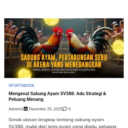
SPORTSBOOK
Mengenal Sabung Ayam SV388: Adu Strategi &
Peluang Menang
Adminn1
December 25, 2025
0
Simak ulasan lengkap tentang sabung ayam
SV388, mulai dari jenis ayam yang diadu, peluang