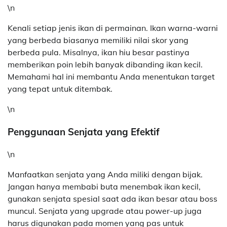
\n
Kenali setiap jenis ikan di permainan. Ikan warna-warni
yang berbeda biasanya memiliki nilai skor yang
berbeda pula. Misalnya, ikan hiu besar pastinya
memberikan poin lebih banyak dibanding ikan kecil.
Memahami hal ini membantu Anda menentukan target
yang tepat untuk ditembak.
\n
Penggunaan Senjata yang Efektif
\n
Manfaatkan senjata yang Anda miliki dengan bijak.
Jangan hanya membabi buta menembak ikan kecil,
gunakan senjata spesial saat ada ikan besar atau boss
muncul. Senjata yang upgrade atau power-up juga
harus digunakan pada momen yang pas untuk