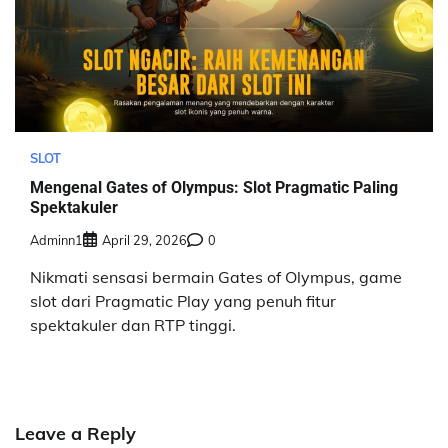
SLOT
Mengenal Gates of Olympus: Slot Pragmatic Paling
Spektakuler
Adminn1
April 29, 2026
0
Nikmati sensasi bermain Gates of Olympus, game
slot dari Pragmatic Play yang penuh fitur
spektakuler dan RTP tinggi.
Leave a Reply