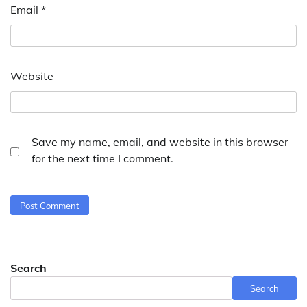
Email
*
Website
Save my name, email, and website in this browser
for the next time I comment.
Search
Search