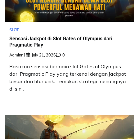
SLOT
Sensasi Jackpot di Slot Gates of Olympus dari
Pragmatic Play
Adminn1
July 21, 2026
0
Rasakan sensasi bermain slot Gates of Olympus
dari Pragmatic Play yang terkenal dengan jackpot
besar dan fitur unik. Temukan strategi menangnya
di sini.