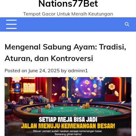
Nations77Bet
Tempat Gacor Untuk Meraih Keutungan
Mengenal Sabung Ayam: Tradisi,
Aturan, dan Kontroversi
Posted on
June 24, 2025
by
adminn1