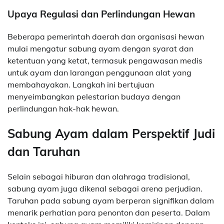
Upaya Regulasi dan Perlindungan Hewan
Beberapa pemerintah daerah dan organisasi hewan
mulai mengatur sabung ayam dengan syarat dan
ketentuan yang ketat, termasuk pengawasan medis
untuk ayam dan larangan penggunaan alat yang
membahayakan. Langkah ini bertujuan
menyeimbangkan pelestarian budaya dengan
perlindungan hak-hak hewan.
Sabung Ayam dalam Perspektif Judi
dan Taruhan
Selain sebagai hiburan dan olahraga tradisional,
sabung ayam juga dikenal sebagai arena perjudian.
Taruhan pada sabung ayam berperan signifikan dalam
menarik perhatian para penonton dan peserta. Dalam