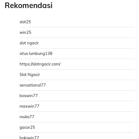
Rekomendasi
slot25
win25
slot ngacir
situs lumbung138
https://slotngacir.com/
Slot Ngacir
sensational77
boswin77
maxwin77
mulia77
gacor25
hokiwin77