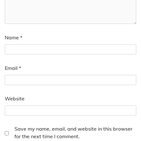
Name
*
Email
*
Website
Save my name, email, and website in this browser
for the next time I comment.