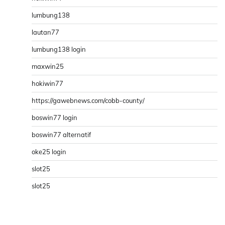
lumbung138
lautan77
lumbung138 login
maxwin25
hokiwin77
https://gawebnews.com/cobb-county/
boswin77 login
boswin77 alternatif
oke25 login
slot25
slot25