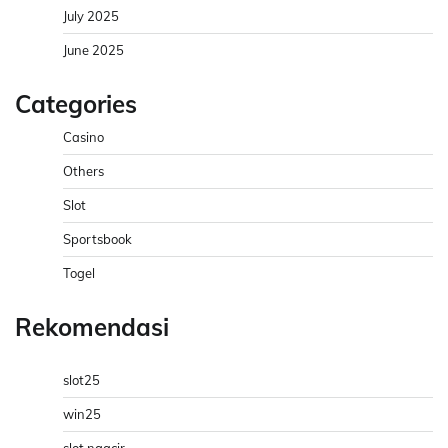
July 2025
June 2025
Categories
Casino
Others
Slot
Sportsbook
Togel
Rekomendasi
slot25
win25
slot ngacir