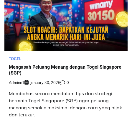
TOGEL
Mengasah Peluang Menang dengan Togel Singapore
(SGP)
Adminn1
January 30, 2026
0
Membahas secara mendalam tips dan strategi
bermain Togel Singapore (SGP) agar peluang
menang semakin maksimal dengan cara yang bijak
dan terukur.