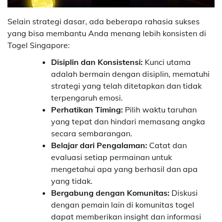
Selain strategi dasar, ada beberapa rahasia sukses
yang bisa membantu Anda menang lebih konsisten di
Togel Singapore:
Disiplin dan Konsistensi:
Kunci utama
adalah bermain dengan disiplin, mematuhi
strategi yang telah ditetapkan dan tidak
terpengaruh emosi.
Perhatikan Timing:
Pilih waktu taruhan
yang tepat dan hindari memasang angka
secara sembarangan.
Belajar dari Pengalaman:
Catat dan
evaluasi setiap permainan untuk
mengetahui apa yang berhasil dan apa
yang tidak.
Bergabung dengan Komunitas:
Diskusi
dengan pemain lain di komunitas togel
dapat memberikan insight dan informasi