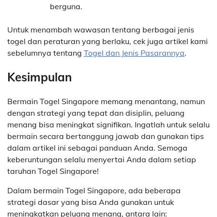
berguna.
Untuk menambah wawasan tentang berbagai jenis
togel dan peraturan yang berlaku, cek juga artikel kami
sebelumnya tentang
Togel dan Jenis Pasarannya
.
Kesimpulan
Bermain Togel Singapore memang menantang, namun
dengan strategi yang tepat dan disiplin, peluang
menang bisa meningkat signifikan. Ingatlah untuk selalu
bermain secara bertanggung jawab dan gunakan tips
dalam artikel ini sebagai panduan Anda. Semoga
keberuntungan selalu menyertai Anda dalam setiap
taruhan Togel Singapore!
Dalam bermain Togel Singapore, ada beberapa
strategi dasar yang bisa Anda gunakan untuk
meningkatkan peluang menang, antara lain: