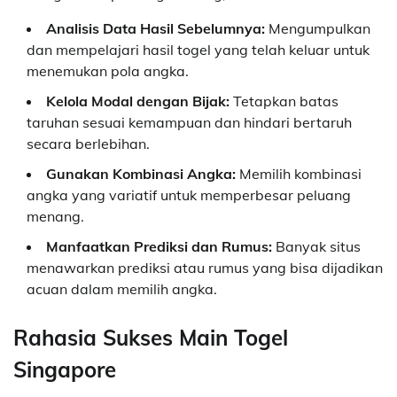
Analisis Data Hasil Sebelumnya:
Mengumpulkan
dan mempelajari hasil togel yang telah keluar untuk
menemukan pola angka.
Kelola Modal dengan Bijak:
Tetapkan batas
taruhan sesuai kemampuan dan hindari bertaruh
secara berlebihan.
Gunakan Kombinasi Angka:
Memilih kombinasi
angka yang variatif untuk memperbesar peluang
menang.
Manfaatkan Prediksi dan Rumus:
Banyak situs
menawarkan prediksi atau rumus yang bisa dijadikan
acuan dalam memilih angka.
Rahasia Sukses Main Togel
Singapore