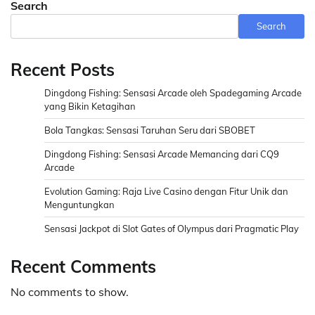
Search
Search
Recent Posts
Dingdong Fishing: Sensasi Arcade oleh Spadegaming Arcade
yang Bikin Ketagihan
Bola Tangkas: Sensasi Taruhan Seru dari SBOBET
Dingdong Fishing: Sensasi Arcade Memancing dari CQ9
Arcade
Evolution Gaming: Raja Live Casino dengan Fitur Unik dan
Menguntungkan
Sensasi Jackpot di Slot Gates of Olympus dari Pragmatic Play
Recent Comments
No comments to show.