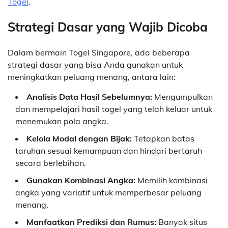
Togel
.
Strategi Dasar yang Wajib Dicoba
Dalam bermain Togel Singapore, ada beberapa
strategi dasar yang bisa Anda gunakan untuk
meningkatkan peluang menang, antara lain:
Analisis Data Hasil Sebelumnya:
Mengumpulkan
dan mempelajari hasil togel yang telah keluar untuk
menemukan pola angka.
Kelola Modal dengan Bijak:
Tetapkan batas
taruhan sesuai kemampuan dan hindari bertaruh
secara berlebihan.
Gunakan Kombinasi Angka:
Memilih kombinasi
angka yang variatif untuk memperbesar peluang
menang.
Manfaatkan Prediksi dan Rumus:
Banyak situs