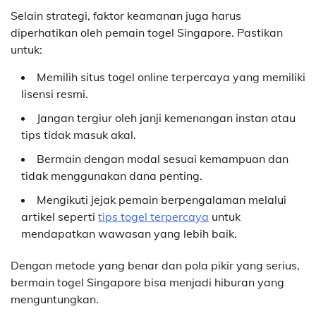
Selain strategi, faktor keamanan juga harus
diperhatikan oleh pemain togel Singapore. Pastikan
untuk:
Memilih situs togel online terpercaya yang memiliki
lisensi resmi.
Jangan tergiur oleh janji kemenangan instan atau
tips tidak masuk akal.
Bermain dengan modal sesuai kemampuan dan
tidak menggunakan dana penting.
Mengikuti jejak pemain berpengalaman melalui
artikel seperti
tips togel terpercaya
untuk
mendapatkan wawasan yang lebih baik.
Dengan metode yang benar dan pola pikir yang serius,
bermain togel Singapore bisa menjadi hiburan yang
menguntungkan.