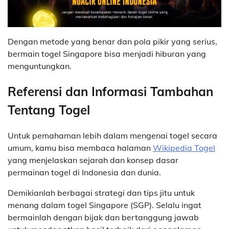
Dengan metode yang benar dan pola pikir yang serius,
bermain togel Singapore bisa menjadi hiburan yang
menguntungkan.
Referensi dan Informasi Tambahan
Tentang Togel
Untuk pemahaman lebih dalam mengenai togel secara
umum, kamu bisa membaca halaman
Wikipedia Togel
yang menjelaskan sejarah dan konsep dasar
permainan togel di Indonesia dan dunia.
Demikianlah berbagai strategi dan tips jitu untuk
menang dalam togel Singapore (SGP). Selalu ingat
bermainlah dengan bijak dan bertanggung jawab