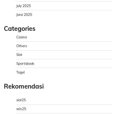
July 2025
June 2025
Categories
Casino
Others
Slot
Sportsbook
Togel
Rekomendasi
slot25
win25