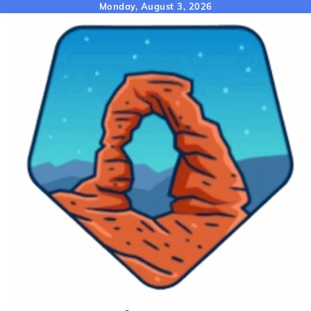
Skip
Monday, August 3, 2026
to
content