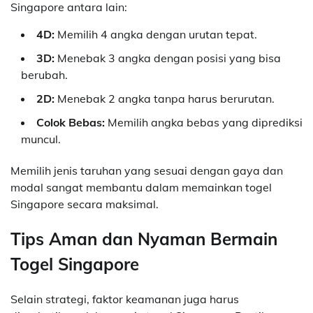
Singapore antara lain:
4D:
Memilih 4 angka dengan urutan tepat.
3D:
Menebak 3 angka dengan posisi yang bisa
berubah.
2D:
Menebak 2 angka tanpa harus berurutan.
Colok Bebas:
Memilih angka bebas yang diprediksi
muncul.
Memilih jenis taruhan yang sesuai dengan gaya dan
modal sangat membantu dalam memainkan togel
Singapore secara maksimal.
Tips Aman dan Nyaman Bermain
Togel Singapore
Selain strategi, faktor keamanan juga harus