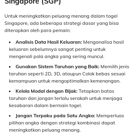
Singapore (SGP)
Untuk meningkatkan peluang menang dalam togel
Singapore, ada beberapa strategi dasar yang bisa
diterapkan oleh para pemain:
Analisis Data Hasil Keluaran:
Menganalisa hasil
keluaran sebelumnya sangat penting untuk
mengenali pola angka yang sering muncul.
Gunakan Sistem Taruhan yang Baik:
Memilih jenis
taruhan seperti 2D, 3D, ataupun Colok bebas sesuai
kemampuan untuk mengoptimalkan kemenangan.
Kelola Modal dengan Bijak:
Tetapkan batas
taruhan dan jangan terlalu serakah untuk menjaga
kesabaran dalam bermain togel.
Jangan Terpaku pada Satu Angka:
Memperluas
pilihan angka dengan strategi kombinasi dapat
meningkatkan peluang menang.