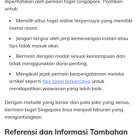
diperhatikan oleh pemain togel Singapore. Pastikan
untuk:
Memilih situs togel online terpercaya yang memiliki
lisensi resmi.
Jangan tergiur oleh janji kemenangan instan atau
tips tidak masuk akal.
Bermain dengan modal sesuai kemampuan dan
tidak menggunakan dana penting.
Mengikuti jejak pemain berpengalaman melalui
artikel seperti
tips togel terpercaya
untuk
mendapatkan wawasan yang lebih baik.
Dengan metode yang benar dan pola pikir yang serius,
bermain togel Singapore bisa menjadi hiburan yang
menguntungkan.
Referensi dan Informasi Tambahan