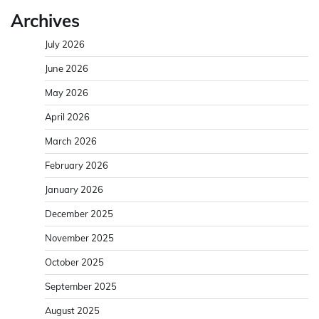
Archives
July 2026
June 2026
May 2026
April 2026
March 2026
February 2026
January 2026
December 2025
November 2025
October 2025
September 2025
August 2025