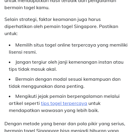
untuk mendapatkan hasil terbaik dari pengalaman
bermain togel kamu.
Selain strategi, faktor keamanan juga harus
diperhatikan oleh pemain togel Singapore. Pastikan
untuk:
Memilih situs togel online terpercaya yang memiliki
lisensi resmi.
Jangan tergiur oleh janji kemenangan instan atau
tips tidak masuk akal.
Bermain dengan modal sesuai kemampuan dan
tidak menggunakan dana penting.
Mengikuti jejak pemain berpengalaman melalui
artikel seperti
tips togel terpercaya
untuk
mendapatkan wawasan yang lebih baik.
Dengan metode yang benar dan pola pikir yang serius,
bermain togel Singapore bisa menjadi hiburan yang