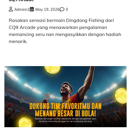
Adminn1
May 19, 2026
0
Rasakan sensasi bermain Dingdong Fishing dari
CQ9 Arcade yang menawarkan pengalaman
memancing seru nan mengasyikkan dengan hadiah
menarik.