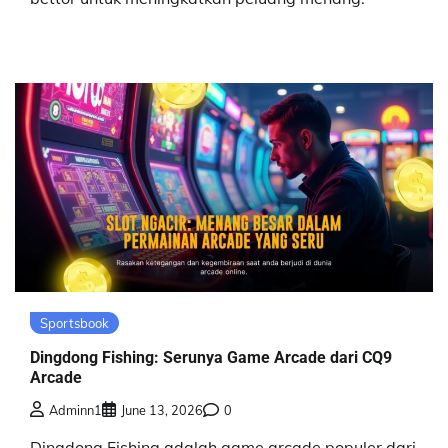
Sportsbook
Dingdong Fishing: Serunya Game Arcade dari CQ9
Arcade
Adminn1
June 13, 2026
0
Dingdong Fishing adalah game arcade populer dari