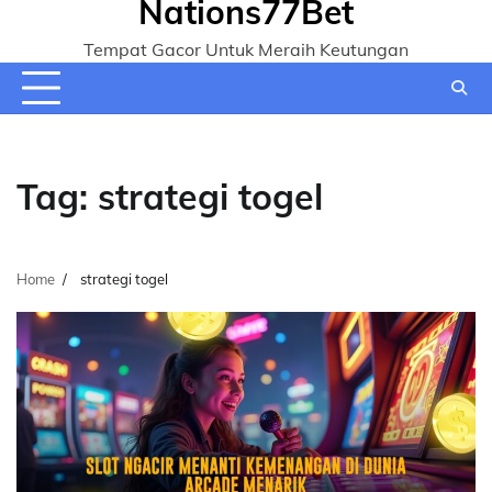
Nations77Bet
Tempat Gacor Untuk Meraih Keutungan
Tag:
strategi togel
Home
strategi togel