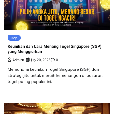
Togel
Keunikan dan Cara Menang Togel Singapore (SGP)
yang Menggiurkan
Adminn1
July 20, 2026
0
Memahami keunikan Togel Singapore (SGP) dan
strategi jitu untuk meraih kemenangan di pasaran
togel paling populer ini.