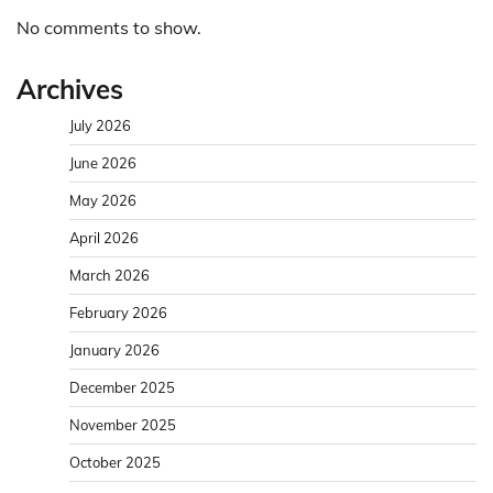
No comments to show.
Archives
July 2026
June 2026
May 2026
April 2026
March 2026
February 2026
January 2026
December 2025
November 2025
October 2025