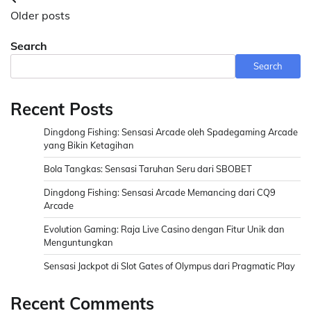
Posts
Older posts
navigation
Search
Search
Recent Posts
Dingdong Fishing: Sensasi Arcade oleh Spadegaming Arcade
yang Bikin Ketagihan
Bola Tangkas: Sensasi Taruhan Seru dari SBOBET
Dingdong Fishing: Sensasi Arcade Memancing dari CQ9
Arcade
Evolution Gaming: Raja Live Casino dengan Fitur Unik dan
Menguntungkan
Sensasi Jackpot di Slot Gates of Olympus dari Pragmatic Play
Recent Comments