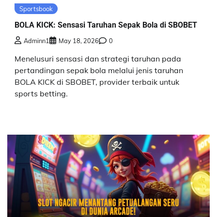
Sportsbook
BOLA KICK: Sensasi Taruhan Sepak Bola di SBOBET
Adminn1
May 18, 2026
0
Menelusuri sensasi dan strategi taruhan pada
pertandingan sepak bola melalui jenis taruhan
BOLA KICK di SBOBET, provider terbaik untuk
sports betting.