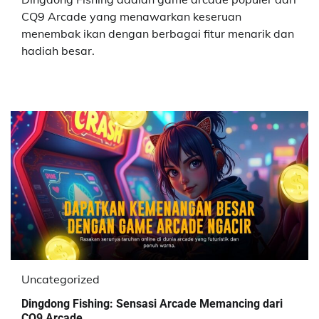
CQ9 Arcade yang menawarkan keseruan
menembak ikan dengan berbagai fitur menarik dan
hadiah besar.
Uncategorized
Dingdong Fishing: Sensasi Arcade Memancing dari
CQ9 Arcade