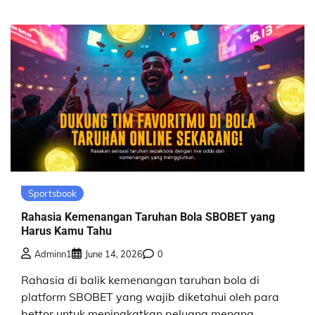
Sportsbook
Rahasia Kemenangan Taruhan Bola SBOBET yang
Harus Kamu Tahu
Adminn1
June 14, 2026
0
Rahasia di balik kemenangan taruhan bola di
platform SBOBET yang wajib diketahui oleh para
bettor untuk meningkatkan peluang menang.