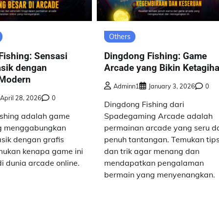
Others
Fishing: Sensasi
Dingdong Fishing: Game
asik dengan
Arcade yang Bikin Ketagih
 Modern
Adminn1
January 3, 2026
0
April 28, 2026
0
Dingdong Fishing dari
ishing adalah game
Spadegaming Arcade adalah
g menggabungkan
permainan arcade yang seru d
asik dengan grafis
penuh tantangan. Temukan tip
mukan kenapa game ini
dan trik agar menang dan
 di dunia arcade online.
mendapatkan pengalaman
bermain yang menyenangkan.