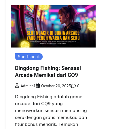
Sportsbook
Dingdong Fishing: Sensasi
Arcade Memikat dari CQ9
Adminn1
October 20, 2025
0
Dingdong Fishing adalah game
arcade dari CQ9 yang
menawarkan sensasi memancing
seru dengan grafis memukau dan
fitur bonus menarik. Temukan