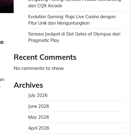
dari CQ9 Arcade
Evolution Gaming: Raja Live Casino dengan
Fitur Unik dan Menguntungkan
Sensasi Jackpot di Slot Gates of Olympus dari
Pragmatic Play
an
Recent Comments
No comments to show.
an
Archives
s
July 2026
June 2026
May 2026
April 2026