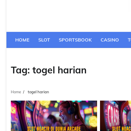
HOME
SLOT
SPORTSBOOK
CASINO
T
Tag:
togel harian
Home
togel harian