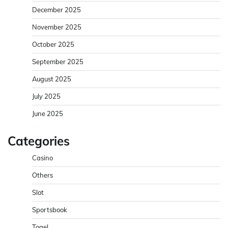
December 2025
November 2025
October 2025
September 2025
August 2025
July 2025
June 2025
Categories
Casino
Others
Slot
Sportsbook
Togel