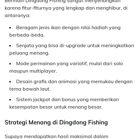
Bermain Dingdong Fishing sangat menyenangkan
karena fitur-fiturnya yang lengkap dan menghibur, di
antaranya:
Beragam jenis ikan dengan nilai hadiah yang
berbeda-beda.
Senjata yang bisa di-upgrade untuk meningkatkan
peluang menang.
Mode permainan yang variatif, mulai dari solo
maupun multiplayer.
Desain grafis dan animasi yang memukau dengan
tema bawah laut.
Sistem jackpot dan bonus yang memberikan
kesempatan besar untuk menang besar.
Strategi Menang di Dingdong Fishing
Supaya mendapatkan hasil maksimal dalam