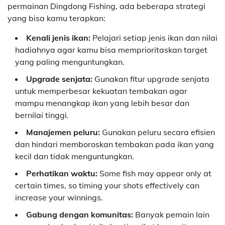
permainan Dingdong Fishing, ada beberapa strategi
yang bisa kamu terapkan:
Kenali jenis ikan:
Pelajari setiap jenis ikan dan nilai
hadiahnya agar kamu bisa memprioritaskan target
yang paling menguntungkan.
Upgrade senjata:
Gunakan fitur upgrade senjata
untuk memperbesar kekuatan tembakan agar
mampu menangkap ikan yang lebih besar dan
bernilai tinggi.
Manajemen peluru:
Gunakan peluru secara efisien
dan hindari memboroskan tembakan pada ikan yang
kecil dan tidak menguntungkan.
Perhatikan waktu:
Some fish may appear only at
certain times, so timing your shots effectively can
increase your winnings.
Gabung dengan komunitas:
Banyak pemain lain