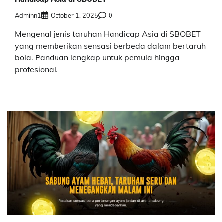
Adminn1
October 1, 2025
0
Mengenal jenis taruhan Handicap Asia di SBOBET
yang memberikan sensasi berbeda dalam bertaruh
bola. Panduan lengkap untuk pemula hingga
profesional.