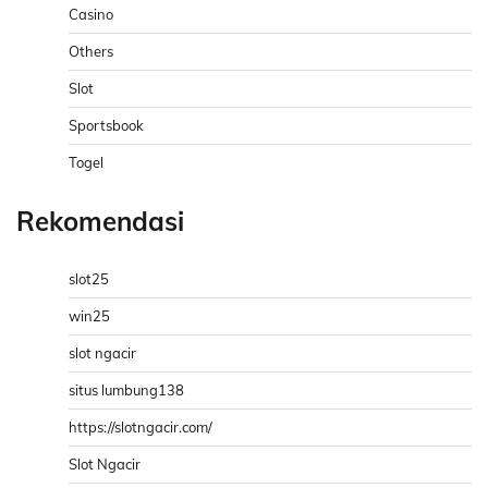
Casino
Others
Slot
Sportsbook
Togel
Rekomendasi
slot25
win25
slot ngacir
situs lumbung138
https://slotngacir.com/
Slot Ngacir