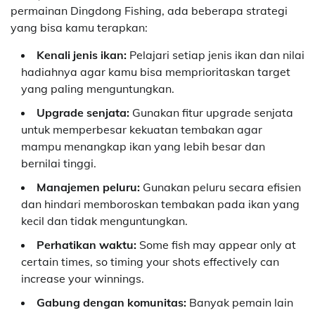
permainan Dingdong Fishing, ada beberapa strategi
yang bisa kamu terapkan:
Kenali jenis ikan:
Pelajari setiap jenis ikan dan nilai
hadiahnya agar kamu bisa memprioritaskan target
yang paling menguntungkan.
Upgrade senjata:
Gunakan fitur upgrade senjata
untuk memperbesar kekuatan tembakan agar
mampu menangkap ikan yang lebih besar dan
bernilai tinggi.
Manajemen peluru:
Gunakan peluru secara efisien
dan hindari memboroskan tembakan pada ikan yang
kecil dan tidak menguntungkan.
Perhatikan waktu:
Some fish may appear only at
certain times, so timing your shots effectively can
increase your winnings.
Gabung dengan komunitas:
Banyak pemain lain