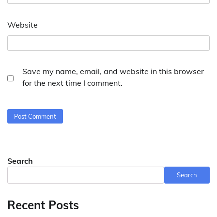
Website
Save my name, email, and website in this browser
for the next time I comment.
Search
Search
Recent Posts