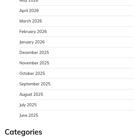
April 2026
March 2026
February 2026
January 2026
December 2025
November 2025
October 2025
September 2025
August 2025
July 2025
June 2025
Categories