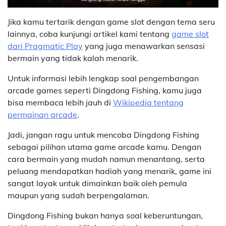
Jika kamu tertarik dengan game slot dengan tema seru
lainnya, coba kunjungi artikel kami tentang
game slot
dari Pragmatic Play
yang juga menawarkan sensasi
bermain yang tidak kalah menarik.
Untuk informasi lebih lengkap soal pengembangan
arcade games seperti Dingdong Fishing, kamu juga
bisa membaca lebih jauh di
Wikipedia tentang
permainan arcade
.
Jadi, jangan ragu untuk mencoba Dingdong Fishing
sebagai pilihan utama game arcade kamu. Dengan
cara bermain yang mudah namun menantang, serta
peluang mendapatkan hadiah yang menarik, game ini
sangat layak untuk dimainkan baik oleh pemula
maupun yang sudah berpengalaman.
Dingdong Fishing bukan hanya soal keberuntungan,