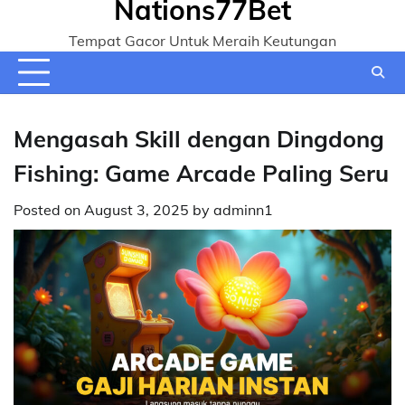
Nations77Bet
Tempat Gacor Untuk Meraih Keutungan
Mengasah Skill dengan Dingdong
Fishing: Game Arcade Paling Seru
Posted on
August 3, 2025
by
adminn1