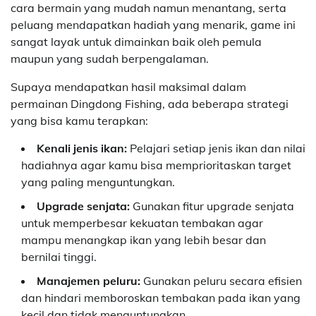
cara bermain yang mudah namun menantang, serta
peluang mendapatkan hadiah yang menarik, game ini
sangat layak untuk dimainkan baik oleh pemula
maupun yang sudah berpengalaman.
Supaya mendapatkan hasil maksimal dalam
permainan Dingdong Fishing, ada beberapa strategi
yang bisa kamu terapkan:
Kenali jenis ikan:
Pelajari setiap jenis ikan dan nilai
hadiahnya agar kamu bisa memprioritaskan target
yang paling menguntungkan.
Upgrade senjata:
Gunakan fitur upgrade senjata
untuk memperbesar kekuatan tembakan agar
mampu menangkap ikan yang lebih besar dan
bernilai tinggi.
Manajemen peluru:
Gunakan peluru secara efisien
dan hindari memboroskan tembakan pada ikan yang
kecil dan tidak menguntungkan.