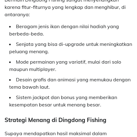
karena fitur-fiturnya yang lengkap dan menghibur, di
antaranya:
Beragam jenis ikan dengan nilai hadiah yang
berbeda-beda.
Senjata yang bisa di-upgrade untuk meningkatkan
peluang menang.
Mode permainan yang variatif, mulai dari solo
maupun multiplayer.
Desain grafis dan animasi yang memukau dengan
tema bawah laut.
Sistem jackpot dan bonus yang memberikan
kesempatan besar untuk menang besar.
Strategi Menang di Dingdong Fishing
Supaya mendapatkan hasil maksimal dalam