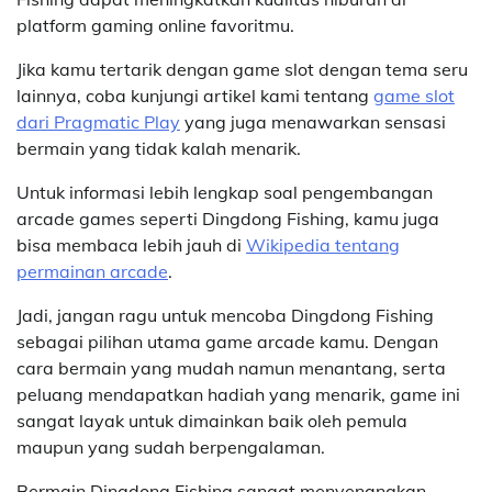
platform gaming online favoritmu.
Jika kamu tertarik dengan game slot dengan tema seru
lainnya, coba kunjungi artikel kami tentang
game slot
dari Pragmatic Play
yang juga menawarkan sensasi
bermain yang tidak kalah menarik.
Untuk informasi lebih lengkap soal pengembangan
arcade games seperti Dingdong Fishing, kamu juga
bisa membaca lebih jauh di
Wikipedia tentang
permainan arcade
.
Jadi, jangan ragu untuk mencoba Dingdong Fishing
sebagai pilihan utama game arcade kamu. Dengan
cara bermain yang mudah namun menantang, serta
peluang mendapatkan hadiah yang menarik, game ini
sangat layak untuk dimainkan baik oleh pemula
maupun yang sudah berpengalaman.
Bermain Dingdong Fishing sangat menyenangkan