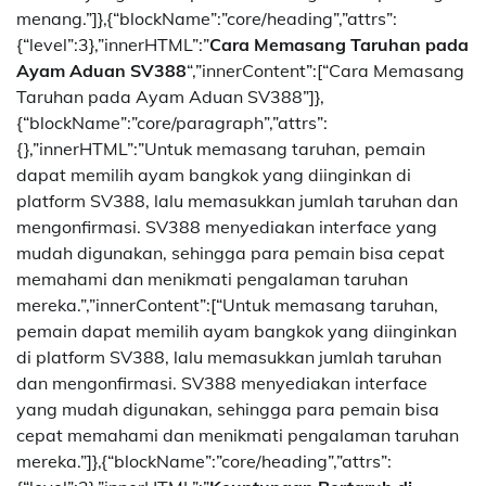
menang.”]},{“blockName”:”core/heading”,”attrs”:
{“level”:3},”innerHTML”:”
Cara Memasang Taruhan pada
Ayam Aduan SV388
“,”innerContent”:[“Cara Memasang
Taruhan pada Ayam Aduan SV388”]},
{“blockName”:”core/paragraph”,”attrs”:
{},”innerHTML”:”Untuk memasang taruhan, pemain
dapat memilih ayam bangkok yang diinginkan di
platform SV388, lalu memasukkan jumlah taruhan dan
mengonfirmasi. SV388 menyediakan interface yang
mudah digunakan, sehingga para pemain bisa cepat
memahami dan menikmati pengalaman taruhan
mereka.”,”innerContent”:[“Untuk memasang taruhan,
pemain dapat memilih ayam bangkok yang diinginkan
di platform SV388, lalu memasukkan jumlah taruhan
dan mengonfirmasi. SV388 menyediakan interface
yang mudah digunakan, sehingga para pemain bisa
cepat memahami dan menikmati pengalaman taruhan
mereka.”]},{“blockName”:”core/heading”,”attrs”: