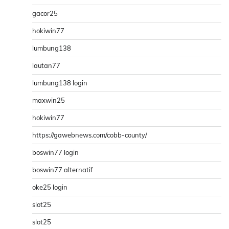
gacor25
hokiwin77
lumbung138
lautan77
lumbung138 login
maxwin25
hokiwin77
https://gawebnews.com/cobb-county/
boswin77 login
boswin77 alternatif
oke25 login
slot25
slot25