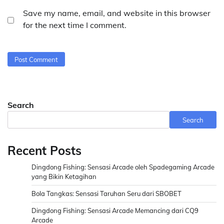
Save my name, email, and website in this browser
for the next time I comment.
Search
Search
Recent Posts
Dingdong Fishing: Sensasi Arcade oleh Spadegaming Arcade
yang Bikin Ketagihan
Bola Tangkas: Sensasi Taruhan Seru dari SBOBET
Dingdong Fishing: Sensasi Arcade Memancing dari CQ9
Arcade