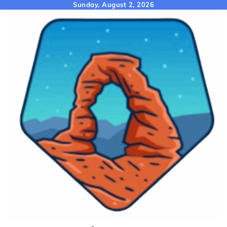
Skip
Sunday, August 2, 2026
to
content