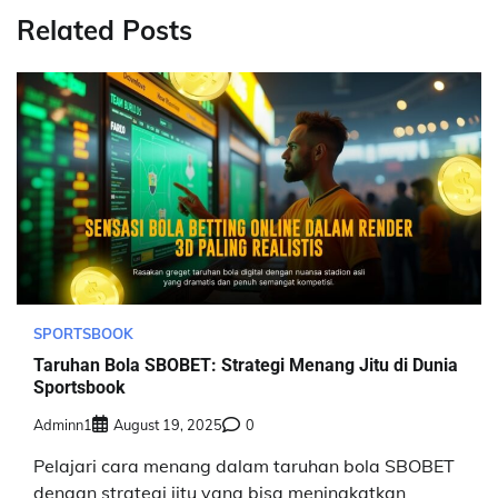
Related Posts
SPORTSBOOK
Taruhan Bola SBOBET: Strategi Menang Jitu di Dunia
Sportsbook
Adminn1
August 19, 2025
0
Pelajari cara menang dalam taruhan bola SBOBET
dengan strategi jitu yang bisa meningkatkan