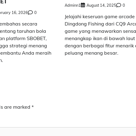
BET
Adminn1
August 14, 2025
0
bruary 16, 2026
0
Jelajahi keseruan game arcade
 membahas secara
Dingdong Fishing dari CQ9 Arc
entang taruhan bola
game yang menawarkan sensa
n platform SBOBET,
menangkap ikan di bawah laut
ingga strategi menang
dengan berbagai fitur menarik
membantu Anda meraih
peluang menang besar.
n.
lds are marked
*