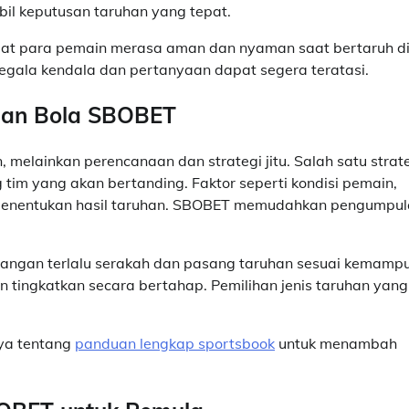
l keputusan taruhan yang tepat.
uat para pemain merasa aman dan nyaman saat bertaruh d
egala kendala dan pertanyaan dapat segera teratasi.
uhan Bola SBOBET
melainkan perencanaan dan strategi jitu. Salah satu strat
 tim yang akan bertanding. Faktor seperti kondisi pemain,
 menentukan hasil taruhan. SBOBET memudahkan pengumpu
.
. Jangan terlalu serakah dan pasang taruhan sesuai kemamp
n tingkatkan secara bertahap. Pemilihan jenis taruhan yang
.
nya tentang
panduan lengkap sportsbook
untuk menambah