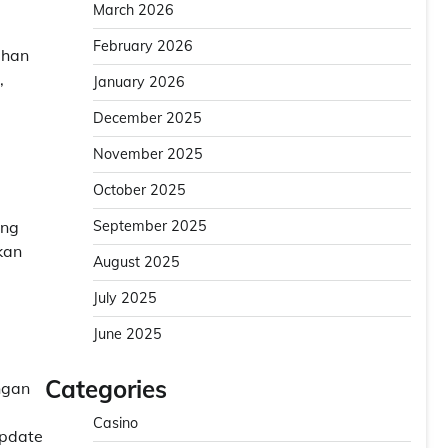
March 2026
February 2026
uhan
,
January 2026
December 2025
November 2025
October 2025
ang
September 2025
kan
August 2025
July 2025
June 2025
Categories
ngan
Casino
update