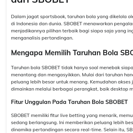
Dalam jagat sportsbook, taruhan bola yang dikelola o
di Indonesia dan dunia. SBOBET menawarkan pengalama
menjadikannya pilihan terbaik bagi siapa saja yang 
menganalisis pertandingan.
Mengapa Memilih Taruhan Bola SB
Taruhan bola SBOBET tidak hanya soal menebak siapa 
menantang dan mengasyikkan. Mulai dari taruhan han
peluang lebih besar untuk menang. Kemudahan akses
dimainkan melalui berbagai perangkat, baik desktop 
Fitur Unggulan Pada Taruhan Bola SBOBET
SBOBET memiliki fitur live betting yang menarik, me
sedang berlangsung. Ini memberikan peluang lebih 
dinamika pertandingan secara real-time. Selain itu, SB