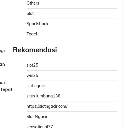
Others
Slot
i
Sportsbook
Togel
Rekomendasi
egi
lan
slot25
win25
uan.
slot ngacir
 tepat
situs lumbung138
https://slotngacir.com/
Slot Ngacir
sensational77