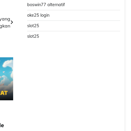
boswin77 alternatif
oke25 login
 yang
gkan
slot25
slot25
de