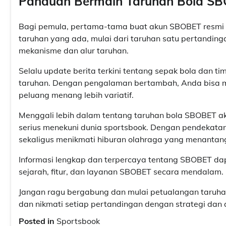
Panduan Bermain Taruhan Bola SB
Bagi pemula, pertama-tama buat akun SBOBET resmi d
taruhan yang ada, mulai dari taruhan satu pertanding
mekanisme dan alur taruhan.
Selalu update berita terkini tentang sepak bola dan t
taruhan. Dengan pengalaman bertambah, Anda bisa m
peluang menang lebih variatif.
Menggali lebih dalam tentang taruhan bola SBOBET a
serius menekuni dunia sportsbook. Dengan pendekata
sekaligus menikmati hiburan olahraga yang menantan
Informasi lengkap dan terpercaya tentang SBOBET d
sejarah, fitur, dan layanan SBOBET secara mendalam.
Jangan ragu bergabung dan mulai petualangan taruh
dan nikmati setiap pertandingan dengan strategi dan 
Posted in
Sportsbook