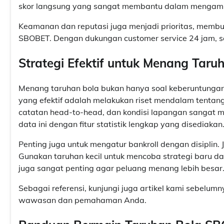
skor langsung yang sangat membantu dalam mengambi
Keamanan dan reputasi juga menjadi prioritas, memb
SBOBET. Dengan dukungan customer service 24 jam, s
Strategi Efektif untuk Menang Tar
Menang taruhan bola bukan hanya soal keberuntungan, 
yang efektif adalah melakukan riset mendalam tentang
catatan head-to-head, dan kondisi lapangan sangat
data ini dengan fitur statistik lengkap yang disediakan
Penting juga untuk mengatur bankroll dengan disiplin
Gunakan taruhan kecil untuk mencoba strategi baru da
juga sangat penting agar peluang menang lebih besar
Sebagai referensi, kunjungi juga artikel kami sebelum
wawasan dan pemahaman Anda.