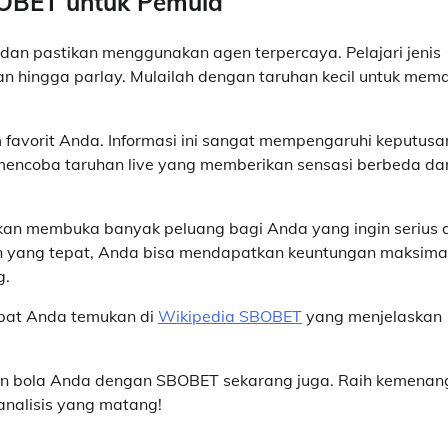
OBET untuk Pemula
an pastikan menggunakan agen terpercaya. Pelajari jenis
an hingga parlay. Mulailah dengan taruhan kecil untuk me
im favorit Anda. Informasi ini sangat mempengaruhi keputusa
encoba taruhan live yang memberikan sensasi berbeda da
kan membuka banyak peluang bagi Anda yang ingin serius 
n yang tepat, Anda bisa mendapatkan keuntungan maksima
g.
apat Anda temukan di
Wikipedia SBOBET
yang menjelaskan
an bola Anda dengan SBOBET sekarang juga. Raih kemenan
analisis yang matang!