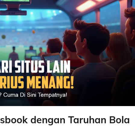
sbook dengan Taruhan Bola