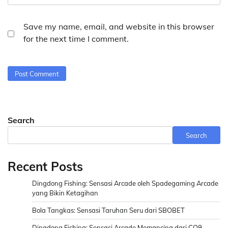
Save my name, email, and website in this browser
for the next time I comment.
Search
Search
Recent Posts
Dingdong Fishing: Sensasi Arcade oleh Spadegaming Arcade
yang Bikin Ketagihan
Bola Tangkas: Sensasi Taruhan Seru dari SBOBET
Dingdong Fishing: Sensasi Arcade Memancing dari CQ9