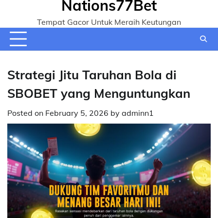
Nations77Bet
Tempat Gacor Untuk Meraih Keutungan
Strategi Jitu Taruhan Bola di
SBOBET yang Menguntungkan
Posted on
February 5, 2026
by
adminn1