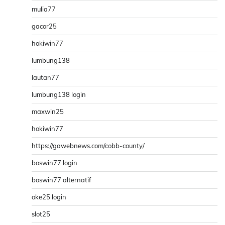
mulia77
gacor25
hokiwin77
lumbung138
lautan77
lumbung138 login
maxwin25
hokiwin77
https://gawebnews.com/cobb-county/
boswin77 login
boswin77 alternatif
oke25 login
slot25