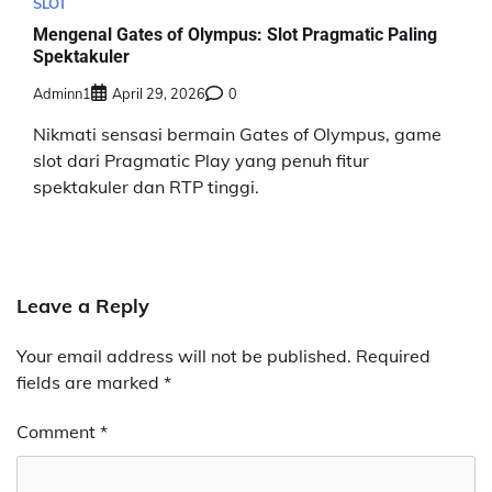
SLOT
Mengenal Gates of Olympus: Slot Pragmatic Paling
Spektakuler
Adminn1
April 29, 2026
0
Nikmati sensasi bermain Gates of Olympus, game
slot dari Pragmatic Play yang penuh fitur
spektakuler dan RTP tinggi.
Leave a Reply
Your email address will not be published.
Required
fields are marked
*
Comment
*