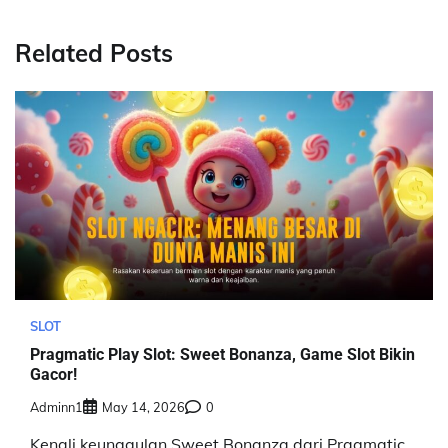
Related Posts
SLOT
Pragmatic Play Slot: Sweet Bonanza, Game Slot Bikin
Gacor!
Adminn1
May 14, 2026
0
Kenali keunggulan Sweet Bonanza dari Pragmatic