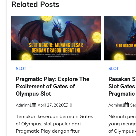
Related Posts
SLOT
SLOT
Pragmatic Play: Explore The
Rasakan S
Excitement of Gates of
Slot Gate
Olympus Slot
Pragmatic
Adminn1
April 27, 2026
0
Adminn1
Se
Temukan keseruan bermain Gates
Nikmati pen
of Olympus, slot populer dari
yang menga
Pragmatic Play dengan fitur
of Olympus 