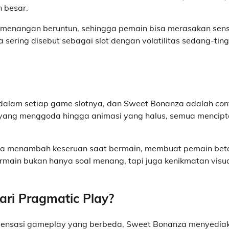
 besar.
kemenangan beruntun, sehingga pemain bisa merasakan sens
sering disebut sebagai slot dengan volatilitas sedang-ting
 dalam setiap game slotnya, dan Sweet Bonanza adalah con
 yang menggoda hingga animasi yang halus, semua mencip
juga menambah keseruan saat bermain, membuat pemain bet
main bukan hanya soal menang, tapi juga kenikmatan visu
ri Pragmatic Play?
a sensasi gameplay yang berbeda, Sweet Bonanza menyedia