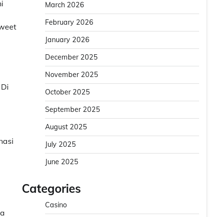
i
March 2026
February 2026
Sweet
January 2026
December 2025
November 2025
 Di
October 2025
September 2025
August 2025
nasi
July 2025
June 2025
Categories
Casino
ya