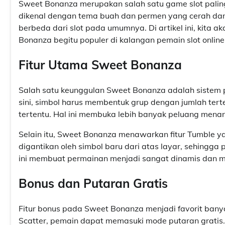
Sweet Bonanza merupakan salah satu game slot palin
dikenal dengan tema buah dan permen yang cerah d
berbeda dari slot pada umumnya. Di artikel ini, kita
Bonanza begitu populer di kalangan pemain slot online
Fitur Utama Sweet Bonanza
Salah satu keunggulan Sweet Bonanza adalah sistem pe
sini, simbol harus membentuk grup dengan jumlah ter
tertentu. Hal ini membuka lebih banyak peluang mena
Selain itu, Sweet Bonanza menawarkan fitur Tumble
digantikan oleh simbol baru dari atas layar, sehing
ini membuat permainan menjadi sangat dinamis dan m
Bonus dan Putaran Gratis
Fitur bonus pada Sweet Bonanza menjadi favorit ban
Scatter, pemain dapat memasuki mode putaran gratis. D