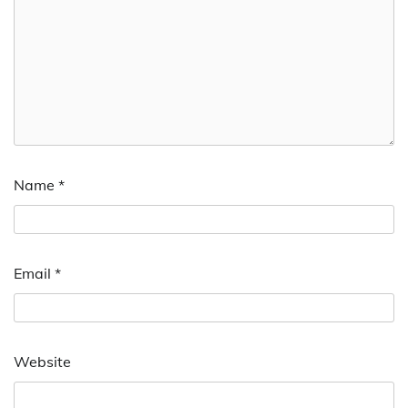
Name
*
Email
*
Website