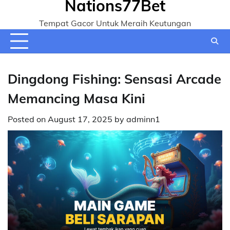
Nations77Bet
Tempat Gacor Untuk Meraih Keutungan
Dingdong Fishing: Sensasi Arcade
Memancing Masa Kini
Posted on
August 17, 2025
by
adminn1