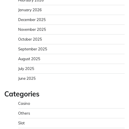
January 2026
December 2025
November 2025
October 2025
September 2025
August 2025
July 2025
June 2025
Categories
Casino
Others
Slot