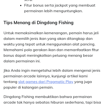
Fitur bonus serta jackpot yang membuat
permainan lebih menguntungkan.
Tips Menang di Dingdong Fishing
Untuk memaksimalkan kemenangan, pemain harus jeli
dalam memilih jenis ikan yang akan ditangkap dan
waktu yang tepat untuk menggunakan alat pancing.
Memahami pola gerakan ikan dan memanfaatkan fitur
bonus dapat meningkatkan peluang menang besar
dalam permainan ini.
Jika Anda ingin mengetahui lebih dalam mengenai jenis
permainan arcade lainnya, kunjungi artikel kami
tentang
slot games dari Pragmatic Play
yang juga
populer di kalangan pemain.
Dingdong Fishing membuktikan bahwa permainan
arcade tak hanya sebatas hiburan sederhana, tapi bisa