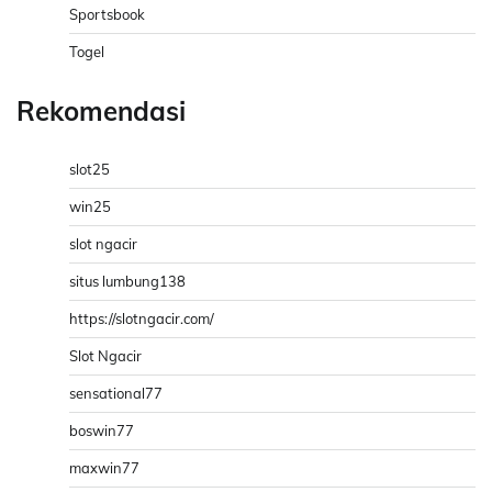
Sportsbook
Togel
Rekomendasi
slot25
win25
slot ngacir
situs lumbung138
https://slotngacir.com/
Slot Ngacir
sensational77
boswin77
maxwin77