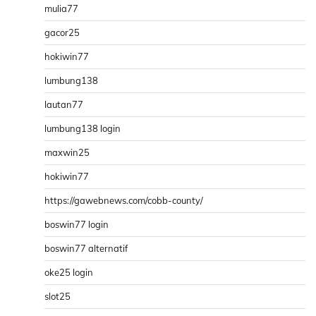
mulia77
gacor25
hokiwin77
lumbung138
lautan77
lumbung138 login
maxwin25
hokiwin77
https://gawebnews.com/cobb-county/
boswin77 login
boswin77 alternatif
oke25 login
slot25