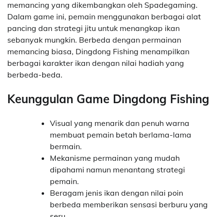
memancing yang dikembangkan oleh Spadegaming.
Dalam game ini, pemain menggunakan berbagai alat
pancing dan strategi jitu untuk menangkap ikan
sebanyak mungkin. Berbeda dengan permainan
memancing biasa, Dingdong Fishing menampilkan
berbagai karakter ikan dengan nilai hadiah yang
berbeda-beda.
Keunggulan Game Dingdong Fishing
Visual yang menarik dan penuh warna
membuat pemain betah berlama-lama
bermain.
Mekanisme permainan yang mudah
dipahami namun menantang strategi
pemain.
Beragam jenis ikan dengan nilai poin
berbeda memberikan sensasi berburu yang
seru.