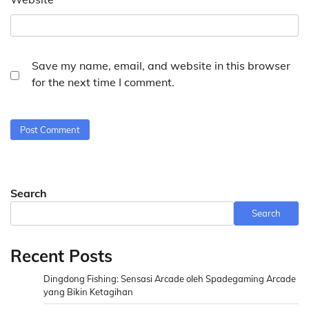
Save my name, email, and website in this browser
for the next time I comment.
Search
Search
Recent Posts
Dingdong Fishing: Sensasi Arcade oleh Spadegaming Arcade
yang Bikin Ketagihan