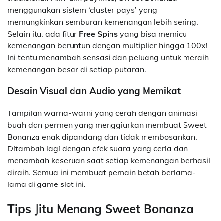
menggunakan sistem ‘cluster pays’ yang
memungkinkan semburan kemenangan lebih sering.
Selain itu, ada fitur
Free Spins
yang bisa memicu
kemenangan beruntun dengan multiplier hingga 100x!
Ini tentu menambah sensasi dan peluang untuk meraih
kemenangan besar di setiap putaran.
Desain Visual dan Audio yang Memikat
Tampilan warna-warni yang cerah dengan animasi
buah dan permen yang menggiurkan membuat Sweet
Bonanza enak dipandang dan tidak membosankan.
Ditambah lagi dengan efek suara yang ceria dan
menambah keseruan saat setiap kemenangan berhasil
diraih. Semua ini membuat pemain betah berlama-
lama di game slot ini.
Tips Jitu Menang Sweet Bonanza