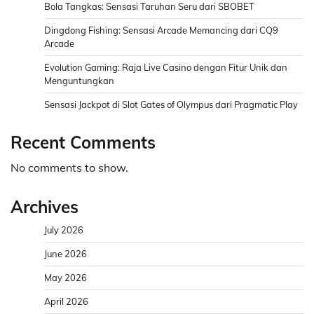
Bola Tangkas: Sensasi Taruhan Seru dari SBOBET
Dingdong Fishing: Sensasi Arcade Memancing dari CQ9
Arcade
Evolution Gaming: Raja Live Casino dengan Fitur Unik dan
Menguntungkan
Sensasi Jackpot di Slot Gates of Olympus dari Pragmatic Play
Recent Comments
No comments to show.
Archives
July 2026
June 2026
May 2026
April 2026