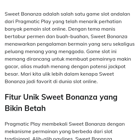
Sweet Bonanza adalah salah satu game slot andalan
dari Pragmatic Play yang telah menarik perhatian
banyak pemain slot online. Dengan tema manis
bertabur permen dan buah-buahan, Sweet Bonanza
menawarkan pengalaman bermain yang seru sekaligus
peluang menang yang menggoda. Game slot ini
memang dirancang untuk membuat pemainnya makin
gacor, alias mudah menang dengan potensi jackpot
besar. Mari kita ulik lebih dalam kenapa Sweet
Bonanza jadi favorit di dunia slot online.
Fitur Unik Sweet Bonanza yang
Bikin Betah
Pragmatic Play membekali Sweet Bonanza dengan
mekanisme permainan yang berbeda dari slot
tradisional. Alih-alih paylines, Sweet Bonanza