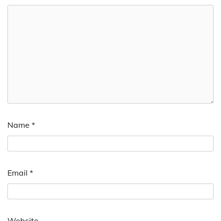
Name
*
Email
*
Website