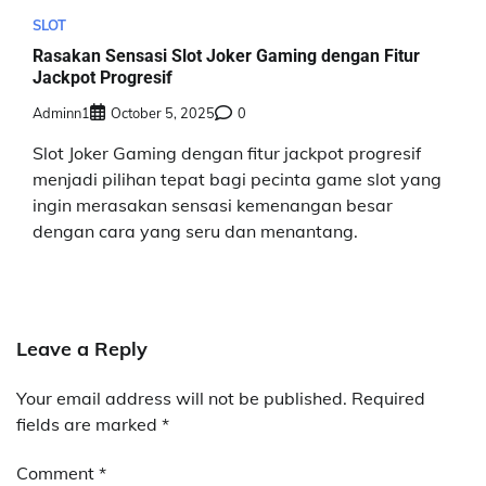
SLOT
Rasakan Sensasi Slot Joker Gaming dengan Fitur
Jackpot Progresif
Adminn1
October 5, 2025
0
Slot Joker Gaming dengan fitur jackpot progresif
menjadi pilihan tepat bagi pecinta game slot yang
ingin merasakan sensasi kemenangan besar
dengan cara yang seru dan menantang.
Leave a Reply
Your email address will not be published.
Required
fields are marked
*
Comment
*