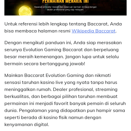
Untuk referensi lebih lengkap tentang Baccarat, Anda
bisa membaca halaman resmi
Wikipedia Baccarat
.
Dengan mengikuti panduan ini, Anda siap merasakan
serunya Evolution Gaming Baccarat dan berpeluang
besar meraih kemenangan. Jangan lupa untuk selalu
bermain secara bertanggung jawab!
Mainkan Baccarat Evolution Gaming dan nikmati
sensasi taruhan kasino live yang nyata tanpa harus
meninggalkan rumah. Dealer profesional, streaming
berkualitas, dan berbagai pilihan taruhan membuat
permainan ini menjadi favorit banyak pemain di seluruh
dunia. Pengalaman yang didapatkan pun hampir sama
seperti berada di kasino fisik namun dengan
kenyamanan digital.