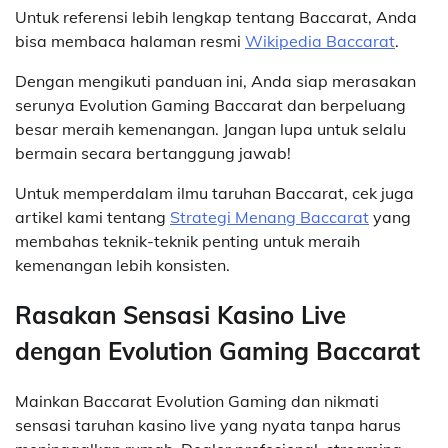
Untuk referensi lebih lengkap tentang Baccarat, Anda
bisa membaca halaman resmi
Wikipedia Baccarat
.
Dengan mengikuti panduan ini, Anda siap merasakan
serunya Evolution Gaming Baccarat dan berpeluang
besar meraih kemenangan. Jangan lupa untuk selalu
bermain secara bertanggung jawab!
Untuk memperdalam ilmu taruhan Baccarat, cek juga
artikel kami tentang
Strategi Menang Baccarat
yang
membahas teknik-teknik penting untuk meraih
kemenangan lebih konsisten.
Rasakan Sensasi Kasino Live
dengan Evolution Gaming Baccarat
Mainkan Baccarat Evolution Gaming dan nikmati
sensasi taruhan kasino live yang nyata tanpa harus