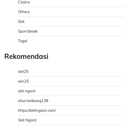
Casino
Others
Slot
Sportsbook
Togel
Rekomendasi
slot25
win25
slot ngacir
situs lumbung138
https://slotngacir.com/
Slot Ngacir