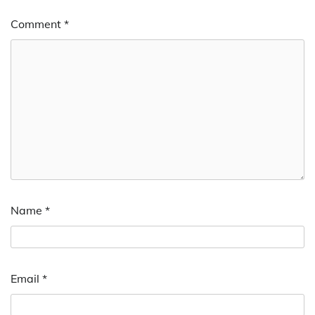
Comment
*
Name
*
Email
*