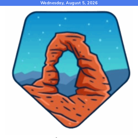
Skip
Wednesday, August 5, 2026
to
content