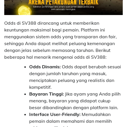
Odds di SV388 dirancang untuk memberikan
keuntungan maksimal bagi pemain. Platform ini
menggunakan sistem odds yang transparan dan fair,
sehingga Anda dapat melihat peluang kemenangan
dengan jelas sebelum memasang taruhan. Berikut
beberapa hal menarik mengenai odds di SV388:
Odds Dinamis:
Odds dapat berubah sesuai
dengan jumlah taruhan yang masuk,
menciptakan peluang yang realistis dan
kompetitif.
Bayaran Tinggi:
Jika ayam yang Anda pilih
menang, bayaran yang didapat cukup
besar dibandingkan dengan platform lain.
Interface User-Friendly:
Memudahkan
pemain dalam memahami dan memilih