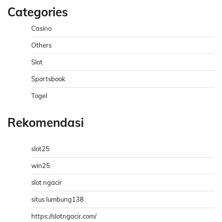
Categories
Casino
Others
Slot
Sportsbook
Togel
Rekomendasi
slot25
win25
slot ngacir
situs lumbung138
https://slotngacir.com/