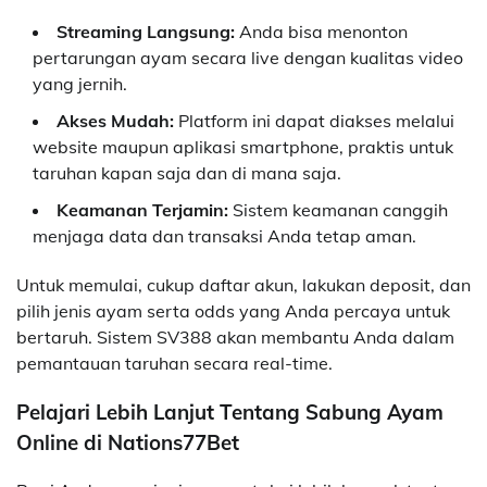
Streaming Langsung:
Anda bisa menonton
pertarungan ayam secara live dengan kualitas video
yang jernih.
Akses Mudah:
Platform ini dapat diakses melalui
website maupun aplikasi smartphone, praktis untuk
taruhan kapan saja dan di mana saja.
Keamanan Terjamin:
Sistem keamanan canggih
menjaga data dan transaksi Anda tetap aman.
Untuk memulai, cukup daftar akun, lakukan deposit, dan
pilih jenis ayam serta odds yang Anda percaya untuk
bertaruh. Sistem SV388 akan membantu Anda dalam
pemantauan taruhan secara real-time.
Pelajari Lebih Lanjut Tentang Sabung Ayam
Online di Nations77Bet