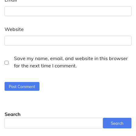
Website
Save my name, email, and website in this browser
for the next time I comment.
Search
Search