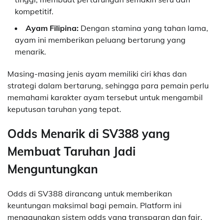
kompetitif.
Ayam Filipina:
Dengan stamina yang tahan lama,
ayam ini memberikan peluang bertarung yang
menarik.
Masing-masing jenis ayam memiliki ciri khas dan
strategi dalam bertarung, sehingga para pemain perlu
memahami karakter ayam tersebut untuk mengambil
keputusan taruhan yang tepat.
Odds Menarik di SV388 yang
Membuat Taruhan Jadi
Menguntungkan
Odds di SV388 dirancang untuk memberikan
keuntungan maksimal bagi pemain. Platform ini
menggunakan sistem odds yang transparan dan fair,