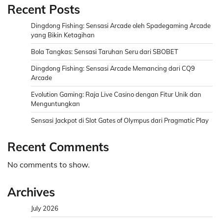
Recent Posts
Dingdong Fishing: Sensasi Arcade oleh Spadegaming Arcade
yang Bikin Ketagihan
Bola Tangkas: Sensasi Taruhan Seru dari SBOBET
Dingdong Fishing: Sensasi Arcade Memancing dari CQ9
Arcade
Evolution Gaming: Raja Live Casino dengan Fitur Unik dan
Menguntungkan
Sensasi Jackpot di Slot Gates of Olympus dari Pragmatic Play
Recent Comments
No comments to show.
Archives
July 2026