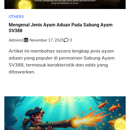
OTHERS
Mengenal Jenis Ayam Aduan Pada Sabung Ayam
SV388
Adminn1
November 17, 2025
0
Artikel ini membahas secara lengkap jenis ayam
aduan yang populer di permainan Sabung Ayam
SV388, termasuk karakteristik dan odds yang
ditawarkan.