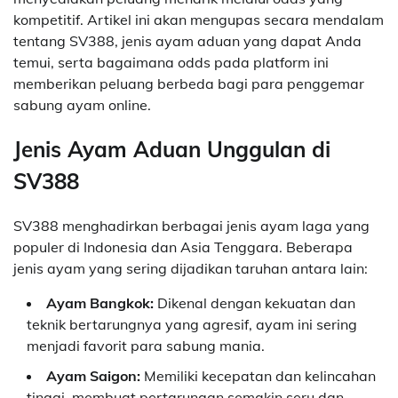
kompetitif. Artikel ini akan mengupas secara mendalam
tentang SV388, jenis ayam aduan yang dapat Anda
temui, serta bagaimana odds pada platform ini
memberikan peluang berbeda bagi para penggemar
sabung ayam online.
Jenis Ayam Aduan Unggulan di
SV388
SV388 menghadirkan berbagai jenis ayam laga yang
populer di Indonesia dan Asia Tenggara. Beberapa
jenis ayam yang sering dijadikan taruhan antara lain:
Ayam Bangkok:
Dikenal dengan kekuatan dan
teknik bertarungnya yang agresif, ayam ini sering
menjadi favorit para sabung mania.
Ayam Saigon:
Memiliki kecepatan dan kelincahan
tinggi, membuat pertarungan semakin seru dan