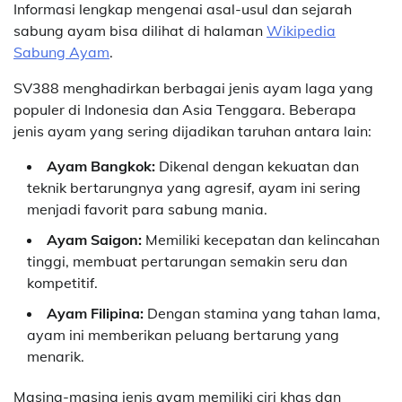
Informasi lengkap mengenai asal-usul dan sejarah
sabung ayam bisa dilihat di halaman
Wikipedia
Sabung Ayam
.
SV388 menghadirkan berbagai jenis ayam laga yang
populer di Indonesia dan Asia Tenggara. Beberapa
jenis ayam yang sering dijadikan taruhan antara lain:
Ayam Bangkok:
Dikenal dengan kekuatan dan
teknik bertarungnya yang agresif, ayam ini sering
menjadi favorit para sabung mania.
Ayam Saigon:
Memiliki kecepatan dan kelincahan
tinggi, membuat pertarungan semakin seru dan
kompetitif.
Ayam Filipina:
Dengan stamina yang tahan lama,
ayam ini memberikan peluang bertarung yang
menarik.
Masing-masing jenis ayam memiliki ciri khas dan