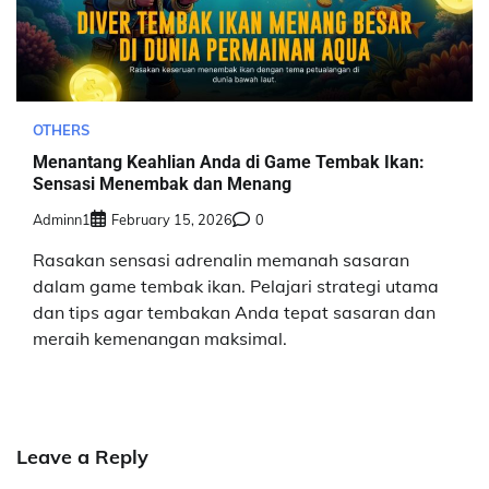
OTHERS
Menantang Keahlian Anda di Game Tembak Ikan:
Sensasi Menembak dan Menang
Adminn1
February 15, 2026
0
Rasakan sensasi adrenalin memanah sasaran
dalam game tembak ikan. Pelajari strategi utama
dan tips agar tembakan Anda tepat sasaran dan
meraih kemenangan maksimal.
Leave a Reply